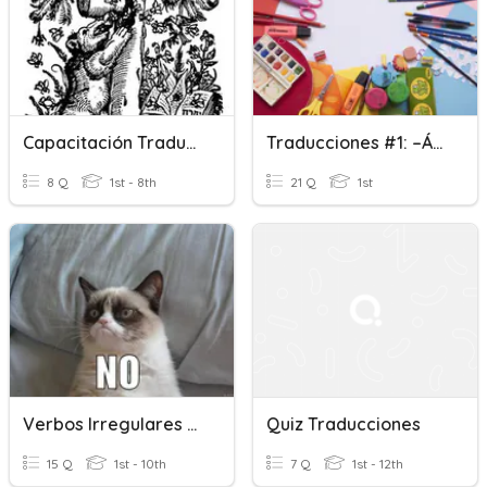
Capacitación Traducciones.
Traducciones #1: –ável/ –ento
8 Q
1st - 8th
21 Q
1st
Verbos Irregulares Traducciones
Quiz Traducciones
15 Q
1st - 10th
7 Q
1st - 12th