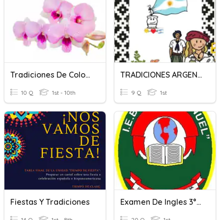
Tradiciones De Colombia
TRADICIONES ARGENTINAS
10 Q
1st - 10th
9 Q
1st
Fiestas Y Tradiciones
Examen De Ingles 3° Bimestre 1° Y 2° Grado De Primaria
14 Q
1st - 8th
20 Q
1st