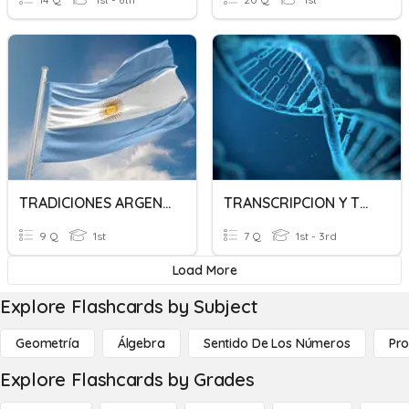
TRADICIONES ARGENTINAS
TRANSCRIPCION Y TRADUCCION DEL ADN
9 Q
1st
7 Q
1st - 3rd
Load More
Explore Flashcards by Subject
Geometría
Álgebra
Sentido De Los Números
Pro
Explore Flashcards by Grades