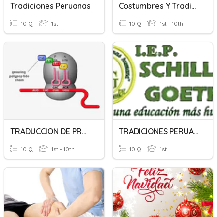
Tradiciones Peruanas
Costumbres Y Tradiciones
10 Q
1st
10 Q
1st - 10th
TRADUCCION DE PROTEINAS
TRADICIONES PERUANAS
10 Q
1st - 10th
10 Q
1st