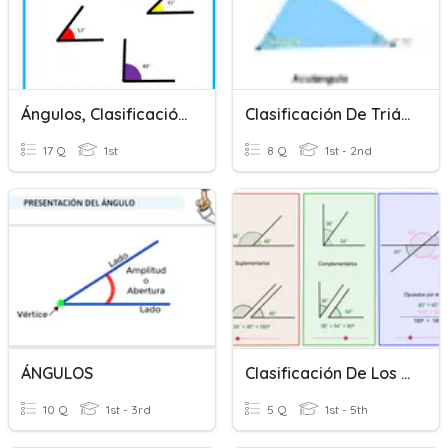
Ángulos, Clasificación Y Sistemas De Medidas.
Clasificación De Triángulos Según Sus Ángulos
17 Q
1st
8 Q
1st - 2nd
ÁNGULOS
Clasificación De Los Ángulos
10 Q
1st - 3rd
5 Q
1st - 5th