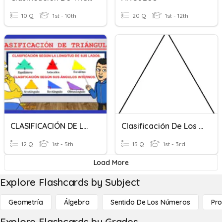
10 Q
1st - 10th
20 Q
1st - 12th
CLASIFICACIÓN DE LOS TRIÁNGULOS
Clasificación De Los Triángulos
12 Q
1st - 5th
15 Q
1st - 3rd
Load More
Explore Flashcards by Subject
Geometría
Álgebra
Sentido De Los Números
Pro
Explore Flashcards by Grades