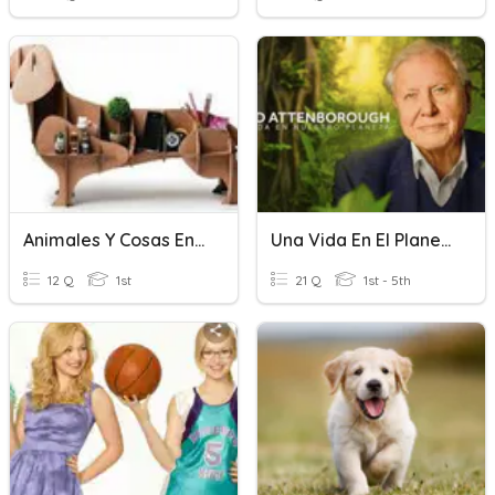
Animales Y Cosas En Inglés
Una Vida En El Planeta
12 Q
1st
21 Q
1st - 5th