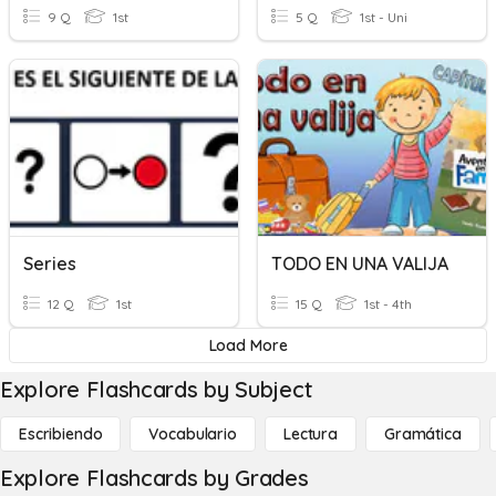
9 Q
1st
5 Q
1st - Uni
Series
TODO EN UNA VALIJA
12 Q
1st
15 Q
1st - 4th
Load More
Explore Flashcards by Subject
Escribiendo
Vocabulario
Lectura
Gramática
Explore Flashcards by Grades