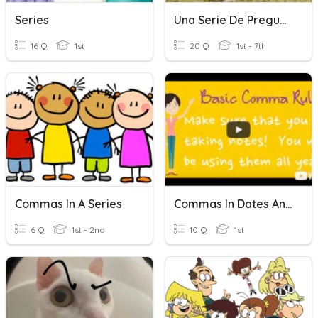
Series
Una Serie De Preguntas
16 Q
1st
20 Q
1st - 7th
Commas In A Series
Commas In Dates And Series - Test
6 Q
1st - 2nd
10 Q
1st