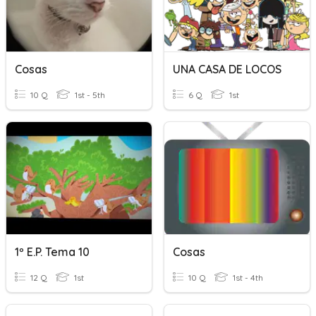
Cosas
UNA CASA DE LOCOS
10 Q
1st - 5th
6 Q
1st
1º E.P. Tema 10
Cosas
12 Q
1st
10 Q
1st - 4th