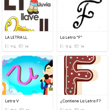
LA LETRA LL
La Letra "F"
11 Q
1st
12 Q
1st
Letra V
¿Contiene La Letra F?
18 Q
1st
12 Q
1st