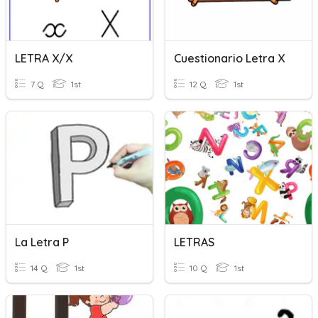
LETRA X/x
Cuestionario Letra X
7 Q
1st
12 Q
1st
La Letra P
LETRAS
14 Q
1st
10 Q
1st