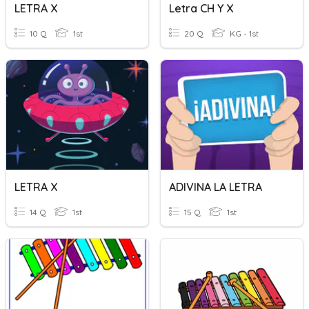
LETRA X
Letra CH Y X
10 Q
1st
20 Q
KG - 1st
LETRA X
ADIVINA LA LETRA
14 Q
1st
15 Q
1st