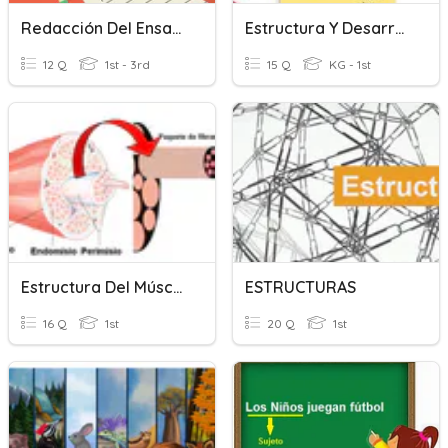
Redacción Del Ensayo
Estructura Y Desarrollo Del Ensayo
12 Q
1st - 3rd
15 Q
KG - 1st
Estructura Del Músculo
ESTRUCTURAS
16 Q
1st
20 Q
1st