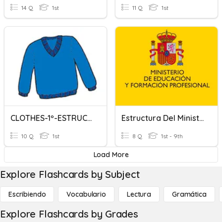
14 Q
1st
11 Q
1st
CLOTHES-1º-ESTRUCTURA
Estructura Del Ministerio Con RD 498/2020
10 Q
1st
8 Q
1st - 9th
Load More
Explore Flashcards by Subject
Escribiendo
Vocabulario
Lectura
Gramática
Explore Flashcards by Grades