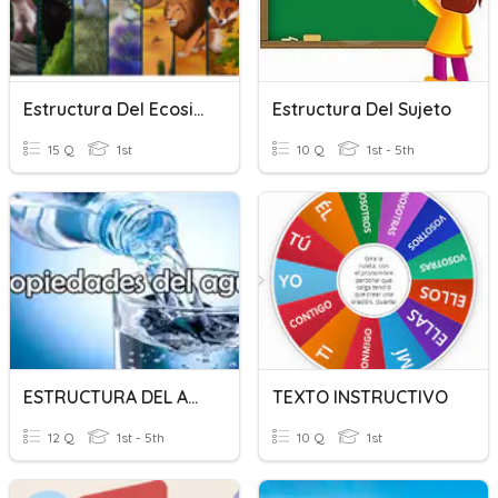
Estructura Del Ecosistema
Estructura Del Sujeto
15 Q
1st
10 Q
1st - 5th
ESTRUCTURA DEL AGUA 2
TEXTO INSTRUCTIVO
12 Q
1st - 5th
10 Q
1st