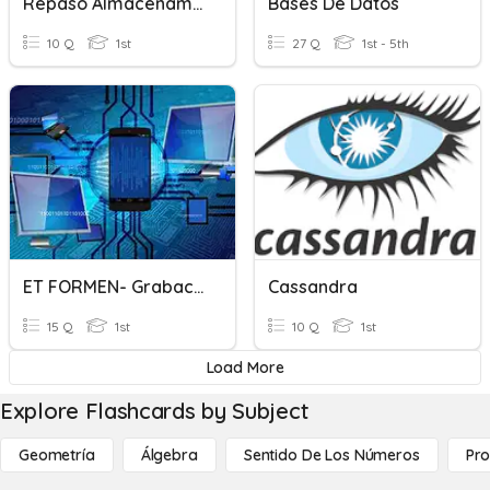
Repaso Almacenamiento De Datos 1ESO
Bases De Datos
10 Q
1st
27 Q
1st - 5th
ET FORMEN- Grabación De Datos
Cassandra
15 Q
1st
10 Q
1st
Load More
Explore Flashcards by Subject
Geometría
Álgebra
Sentido De Los Números
Pro