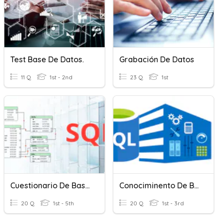
Test Base De Datos.
Grabación De Datos
11 Q
1st - 2nd
23 Q
1st
Cuestionario De Base De Datos II
Conociminento De Base De Datos II
20 Q
1st - 5th
20 Q
1st - 3rd