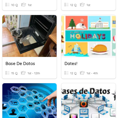
10 Q
1st
12 Q
1st
Base De Datos
Dates!
15 Q
1st - 12th
12 Q
1st - 4th