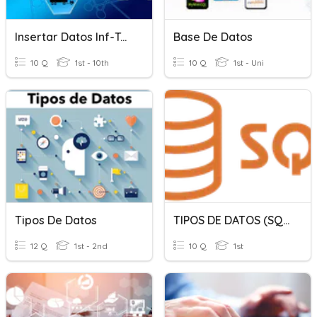
Insertar Datos Inf-Tec 904
Base De Datos
10 Q
1st - 10th
10 Q
1st - Uni
Tipos De Datos
TIPOS DE DATOS (SQL)
12 Q
1st - 2nd
10 Q
1st