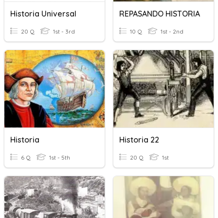
Historia Universal
REPASANDO HISTORIA
20 Q
1st - 3rd
10 Q
1st - 2nd
Historia
Historia 22
6 Q
1st - 5th
20 Q
1st