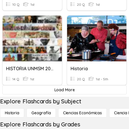
10 Q
1st
20 Q
1st
HISTORIA UNMSM 2021
Historia
14 Q
1st
20 Q
1st - 5th
Load More
Explore Flashcards by Subject
Historia
Geografía
Ciencias Económicas
Ciencia
Explore Flashcards by Grades