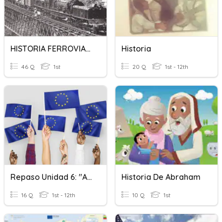
HISTORIA FERROVIARIA
Historia
46 Q
1st
20 Q
1st - 12th
Repaso Unidad 6: "Así Es La Unión Europea"
Historia De Abraham
16 Q
1st - 12th
10 Q
1st