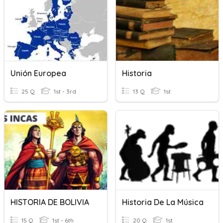
Unión Europea
Historia
25 Q
1st - 3rd
13 Q
1st
HISTORIA DE BOLIVIA
Historia De La Música
15 Q
1st - 6th
20 Q
1st