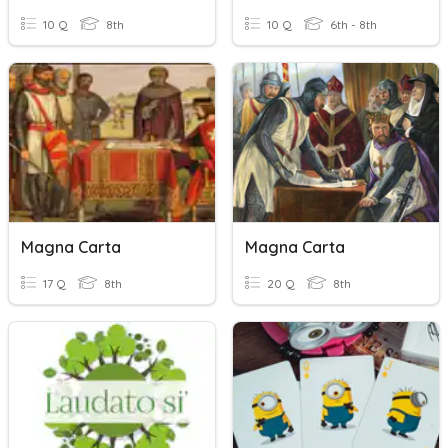
10 Q
8th
10 Q
6th - 8th
Magna Carta
Magna Carta
17 Q
8th
20 Q
8th