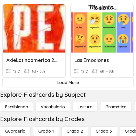
AxieLatinoamerica 2.0
Las Emociones
12 Q
1st - 8th
12 Q
6th - 8th
Load More
Explore Flashcards by Subject
Escribiendo
Vocabulario
Lectura
Gramática
Explore Flashcards by Grades
Guardería
Grado 1
Grado 2
Grado 3
Grad