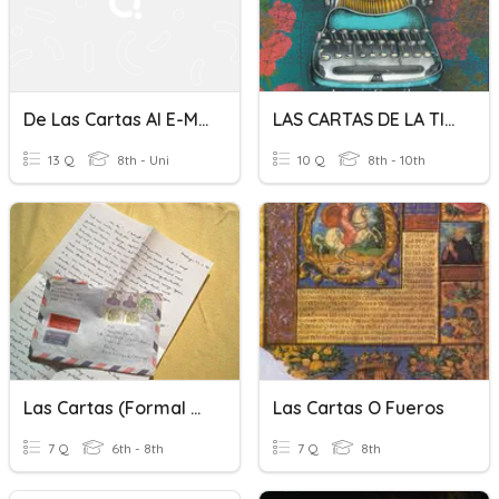
De Las Cartas Al E-Mail
LAS CARTAS DE LA TIA FAGOT
13 Q
8th - Uni
10 Q
8th - 10th
Las Cartas (Formal E Informal)
Las Cartas O Fueros
7 Q
6th - 8th
7 Q
8th