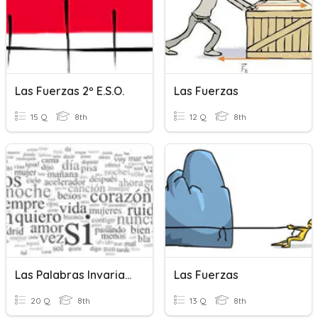
Las Fuerzas 2º E.S.O.
Las Fuerzas
15 Q
8th
12 Q
8th
Las Palabras Invariables
Las Fuerzas
20 Q
8th
13 Q
8th