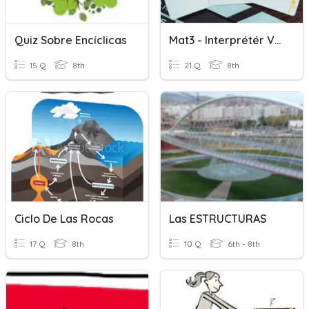
Quiz Sobre Encíclicas
Mat3 - Interprétér Vos Cartes
15 Q
8th
21 Q
8th
Ciclo De Las Rocas
Las ESTRUCTURAS
17 Q
8th
10 Q
6th - 8th