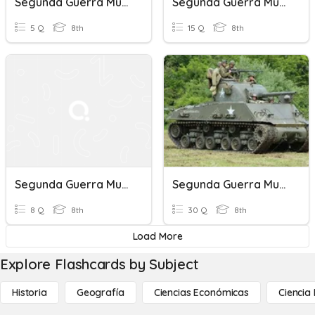
Segunda Guerra Mundial
Segunda Guerra Mundial
5 Q
8th
15 Q
8th
Segunda Guerra Mundial Quiz
Segunda Guerra Mundial
8 Q
8th
30 Q
8th
Load More
Explore Flashcards by Subject
Historia
Geografía
Ciencias Económicas
Ciencia