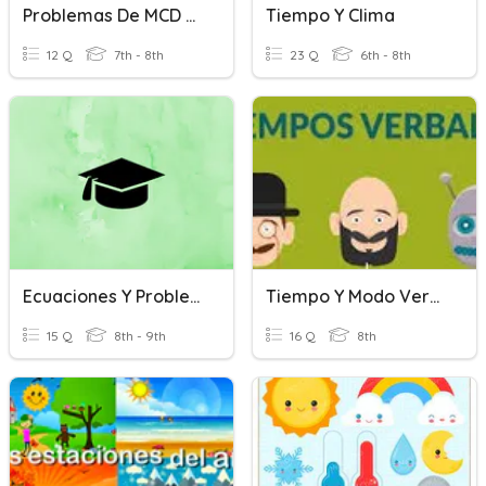
Problemas De MCD Y Mcm
Tiempo Y Clima
12 Q
7th - 8th
23 Q
6th - 8th
Ecuaciones Y Problemas
Tiempo Y Modo Verbal
15 Q
8th - 9th
16 Q
8th