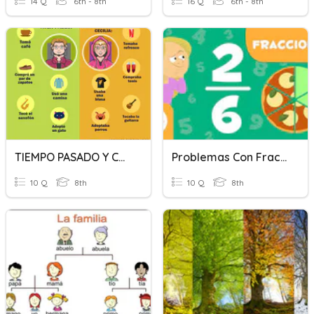
14 Q
6th - 8th
16 Q
6th - 8th
TIEMPO PASADO Y COPRETÉRITO
Problemas Con Fracciones Y Común Denominador
10 Q
8th
10 Q
8th