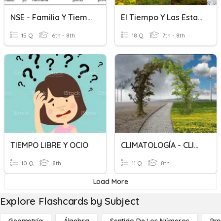
NSE - Familia Y Tiempo
El Tiempo Y Las Estaciones Del Año
15 Q
6th - 8th
18 Q
7th - 8th
TIEMPO LIBRE Y OCIO
CLIMATOLOGÍA - CLIMA Y TIEMPO ATMOSFERICO
10 Q
8th
11 Q
8th
Load More
Explore Flashcards by Subject