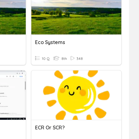
Eco Systems
10 Q
8th
348
ECR Or SCR?