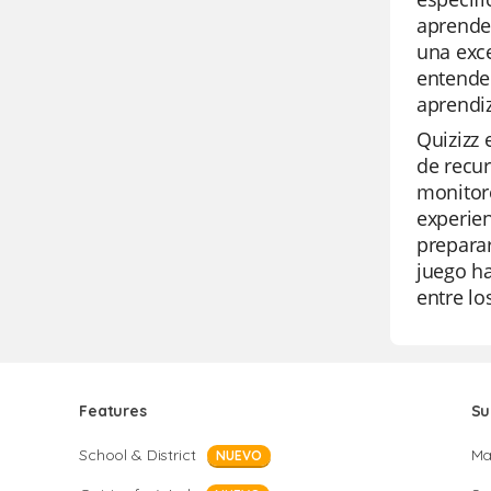
aprender
una exce
entender
aprendi
Quizizz 
de recur
monitore
experien
prepara
juego ha
entre lo
Features
Su
School & District
Ma
NUEVO