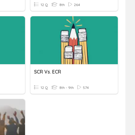
12 Q
8th
264
SCR Vs. ECR
12 Q
8th - 9th
574