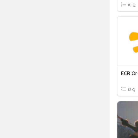
10 Q
ECR Or
12 Q