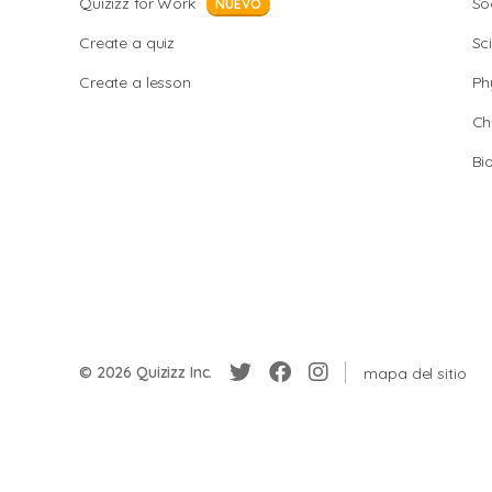
Quizizz for Work
So
NUEVO
Create a quiz
Sc
Create a lesson
Ph
Ch
Bi
© 2026 Quizizz Inc.
mapa del sitio