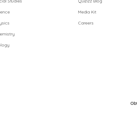
cial Studies
Quizizz Blog
ience
Media Kit
ysics
Careers
emistry
ology
Ob