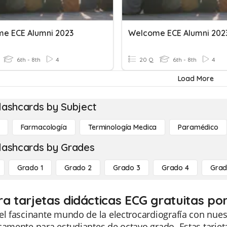
e ECE Alumni 2023
Welcome ECE Alumni 202
6th - 8th
4
20 Q
6th - 8th
4
Load More
lashcards by Subject
Farmacología
Terminología Medica
Paramédico
lashcards by Grades
Grado 1
Grado 2
Grado 3
Grado 4
Grad
ra tarjetas didácticas ECG gratuitas po
el fascinante mundo de la electrocardiografía con nues
camente para estudiantes de octavo grado. Estas tarjeta