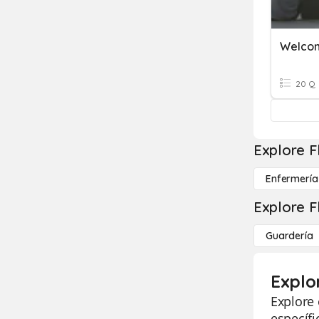
Welcom
20 Q
Explore F
Enfermería
Explore F
Guardería
Explo
Explore 
específi