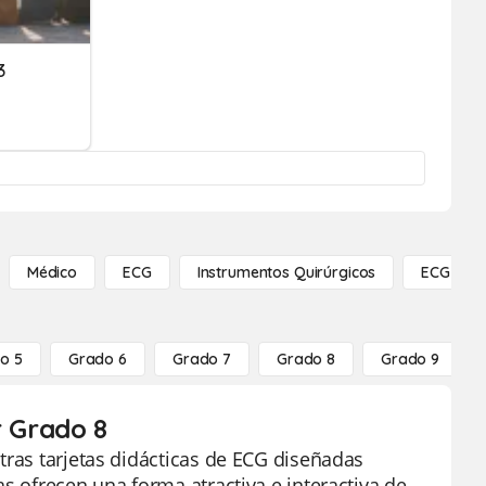
3
Médico
ECG
Instrumentos Quirúrgicos
ECG
o 5
Grado 6
Grado 7
Grado 8
Grado 9
r Grado 8
tras tarjetas didácticas de ECG diseñadas
s ofrecen una forma atractiva e interactiva de