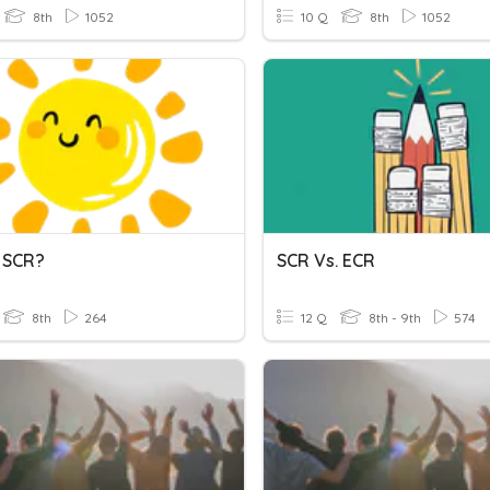
8th
1052
10 Q
8th
1052
 SCR?
SCR Vs. ECR
8th
264
12 Q
8th - 9th
574