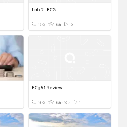
Lab 2 : ECG
12 Q
8th
10
ECg6.1 Review
15 Q
8th - 10th
1