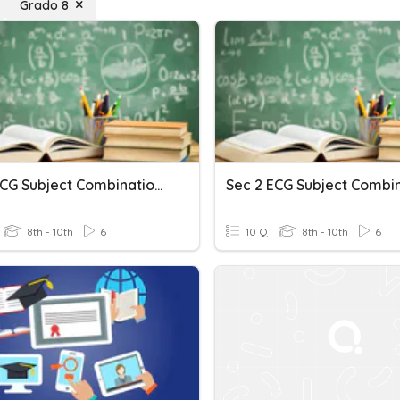
Grado 8
Sec 2 ECG Subject Combination Talk
8th - 10th
6
10 Q
8th - 10th
6