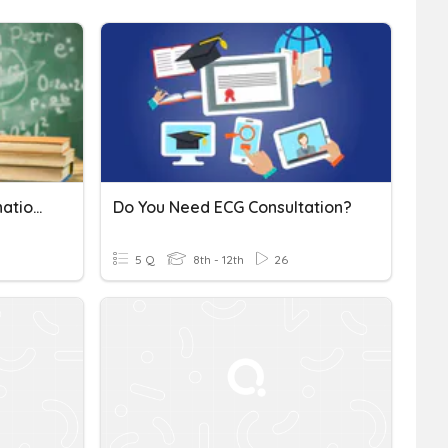
Sec 2 ECG Subject Combination Talk
Do You Need ECG Consultation?
5 Q
8th - 12th
26