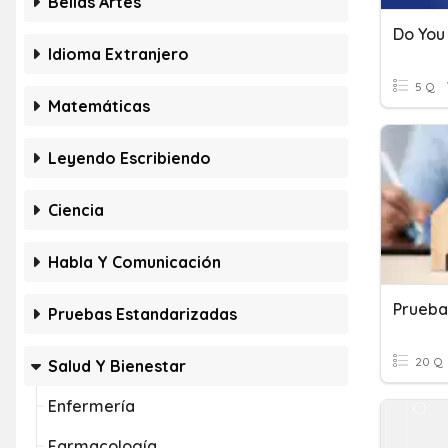
Bellas Artes
Do You
Idioma Extranjero
5 Q
Matemáticas
Leyendo Escribiendo
Ciencia
Habla Y Comunicación
Prueba
Pruebas Estandarizadas
20 Q
Salud Y Bienestar
Enfermería
Farmacología