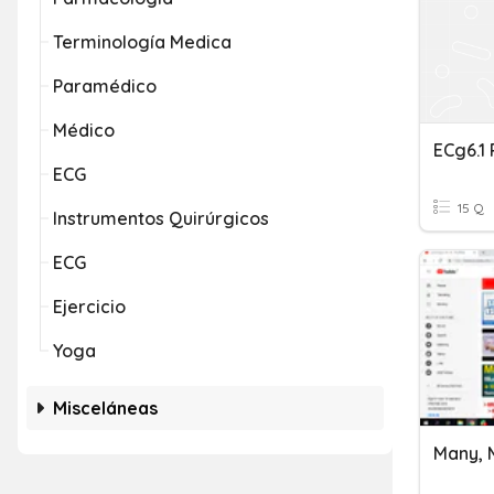
Terminología Medica
Paramédico
Médico
ECg6.1
ECG
15 Q
Instrumentos Quirúrgicos
ECG
Ejercicio
Yoga
Misceláneas
Many, 