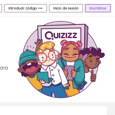
Introducir código •••
Inicio de sesión
Inscribirse
para