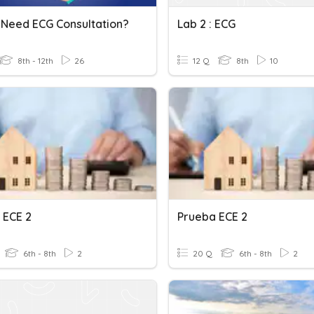
 Need ECG Consultation?
Lab 2 : ECG
8th - 12th
26
12 Q
8th
10
 ECE 2
Prueba ECE 2
6th - 8th
2
20 Q
6th - 8th
2