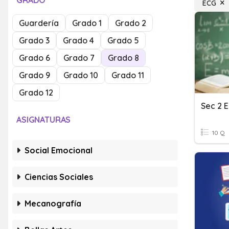
GRADO
ECG
Guardería
Grado 1
Grado 2
Grado 3
Grado 4
Grado 5
Grado 6
Grado 7
Grado 8
Grado 9
Grado 10
Grado 11
Grado 12
ASIGNATURAS
10 Q
Social Emocional
Ciencias Sociales
Mecanografía