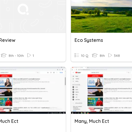
 Review
Eco Systems
8th - 10th
1
10 Q
8th
348
Much Ect
Many, Much Ect