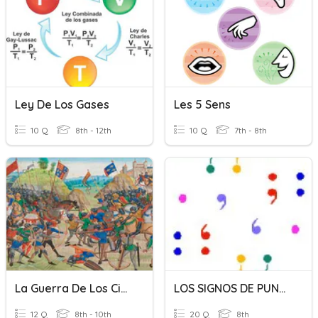
Ley De Los Gases
Les 5 Sens
10 Q
8th - 12th
10 Q
7th - 8th
La Guerra De Los Cien Años
LOS SIGNOS DE PUNTUACIÓN
12 Q
8th - 10th
20 Q
8th