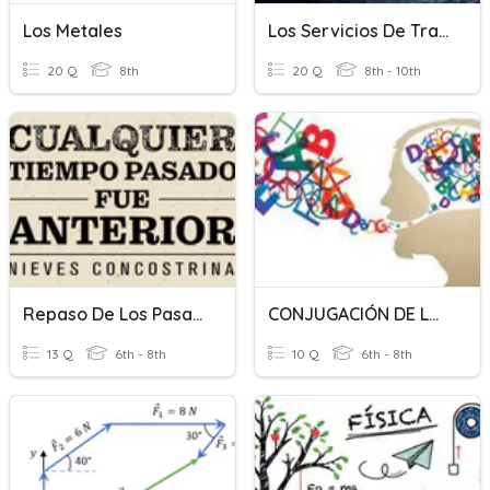
Los Metales
Los Servicios De Transporte
20 Q
8th
20 Q
8th - 10th
Repaso De Los Pasados
CONJUGACIÓN DE LOS VERBOS
13 Q
6th - 8th
10 Q
6th - 8th