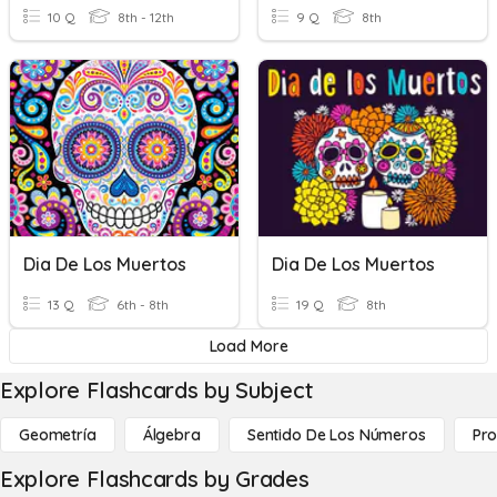
10 Q
8th - 12th
9 Q
8th
Dia De Los Muertos
Dia De Los Muertos
13 Q
6th - 8th
19 Q
8th
Load More
Explore Flashcards by Subject
Geometría
Álgebra
Sentido De Los Números
Pro
Explore Flashcards by Grades