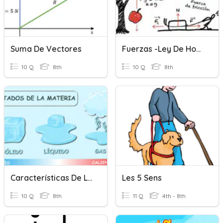
Suma De Vectores
Fuerzas -Ley De Hooke
10 Q
8th
10 Q
8th
Características De Los Estados De Agregación
Les 5 Sens
10 Q
8th
11 Q
4th - 8th