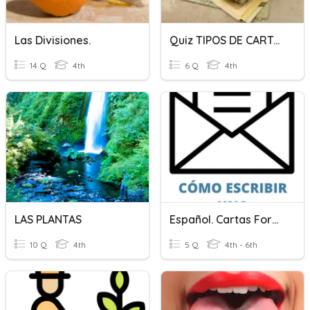
Las Divisiones.
Quiz TIPOS DE CARTAS
14 Q
4th
6 Q
4th
LAS PLANTAS
Español. Cartas Formales
10 Q
4th
5 Q
4th - 6th