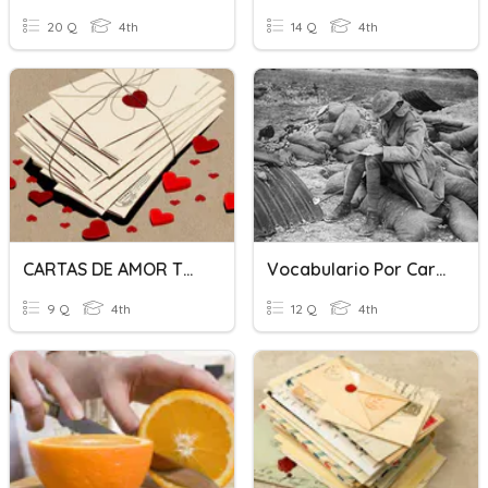
20 Q
4th
14 Q
4th
CARTAS DE AMOR TRAICIONADO
Vocabulario Por Cartas A Casa
9 Q
4th
12 Q
4th