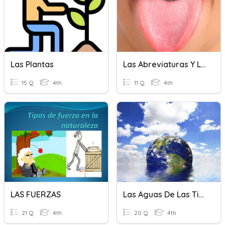
Las Plantas
Las Abreviaturas Y Las Siglas
15 Q
4th
11 Q
4th
LAS FUERZAS
Las Aguas De Las Tierra
21 Q
4th
20 Q
4th