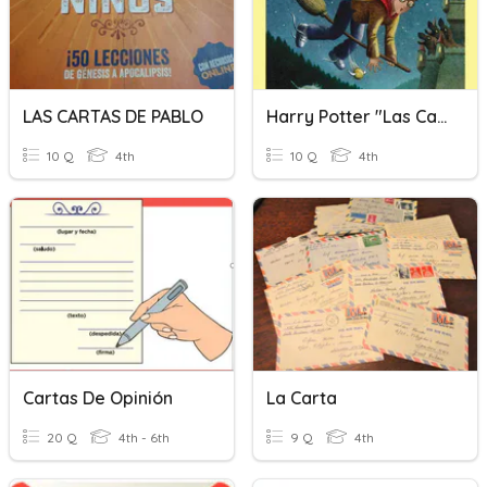
LAS CARTAS DE PABLO
Harry Potter "Las Cartas De Nadie" Capítulo 3
10 Q
4th
10 Q
4th
Cartas De Opinión
La Carta
20 Q
4th - 6th
9 Q
4th