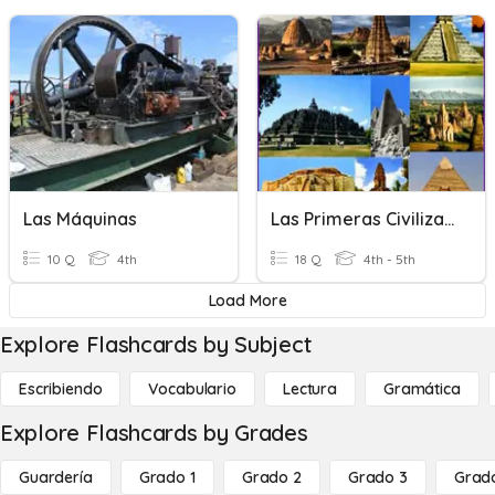
Las Máquinas
Las Primeras Civilizaciones: Mesopotamia Y Egipto
10 Q
4th
18 Q
4th - 5th
Load More
Explore Flashcards by Subject
Escribiendo
Vocabulario
Lectura
Gramática
Explore Flashcards by Grades
Guardería
Grado 1
Grado 2
Grado 3
Grad