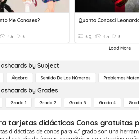
nto Me Conoses?
Quanto Conosci Leonard
4th
6
6 Q
4th
8
Load More
lashcards by Subject
Álgebra
Sentido De Los Números
Problemas Matem
lashcards by Grades
Grado 1
Grado 2
Grado 3
Grado 4
Grad
ra tarjetas didácticas Conos gratuitas 
etas didácticas de conos para 4.º grado son una herra
e el estudio de formas geométricas sea atractivo y efic