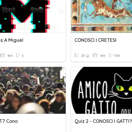
s A Miguel
CONOSCI I CRETESI
4th
2
25 Q
4th
104
T7 Cono
Quiz 2 - CONOSCI I GATTI?