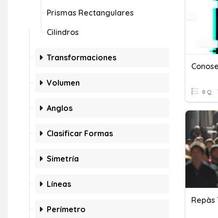
Prismas Rectangulares
Cilindros
Transformaciones
Conose
Volumen
8 Q
Anglos
Clasificar Formas
Simetría
Líneas
Repàs 
Perímetro