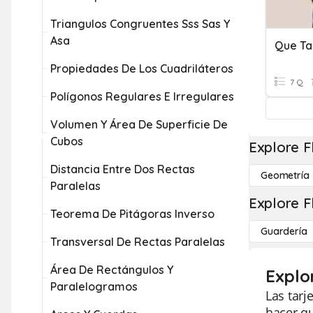
Triangulos Congruentes Sss Sas Y
Asa
Que Ta
Propiedades De Los Cuadriláteros
7 Q
Polígonos Regulares E Irregulares
Volumen Y Área De Superficie De
Cubos
Explore F
Distancia Entre Dos Rectas
Geometría
Paralelas
Explore F
Teorema De Pitágoras Inverso
Guardería
Transversal De Rectas Paralelas
Área De Rectángulos Y
Explo
Paralelogramos
Las tarj
hacer qu