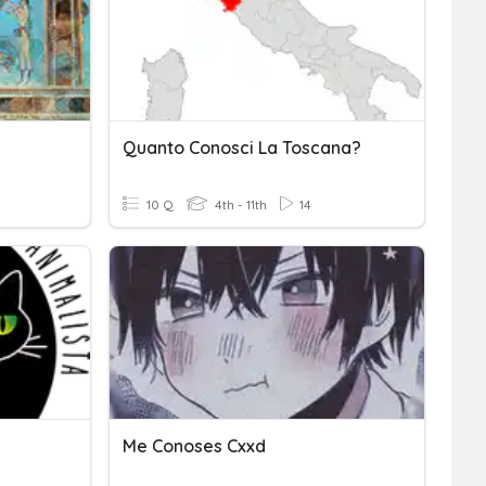
Quanto Conosci La Toscana?
10 Q
4th - 11th
14
Me Conoses Cxxd