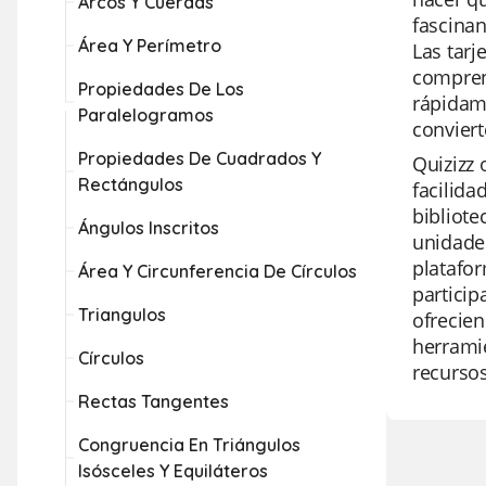
Arcos Y Cuerdas
fascina
Área Y Perímetro
Las tarj
compren
Propiedades De Los
rápidame
Paralelogramos
conviert
Propiedades De Cuadrados Y
Quizizz 
Rectángulos
facilida
bibliote
Ángulos Inscritos
unidades
platafor
Área Y Circunferencia De Círculos
particip
Triangulos
ofrecien
herramie
Círculos
recurso
Rectas Tangentes
Congruencia En Triángulos
Isósceles Y Equiláteros