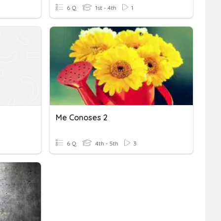
6 Q
1st - 4th
1
Me Conoses 2
6 Q
4th - 5th
3