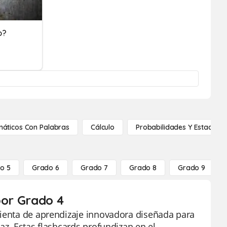
o?
áticos Con Palabras
Cálculo
Probabilidades Y Estadístic
o 5
Grado 6
Grado 7
Grado 8
Grado 9
por Grado 4
mienta de aprendizaje innovadora diseñada para
az. Estas flashcards profundizan en el