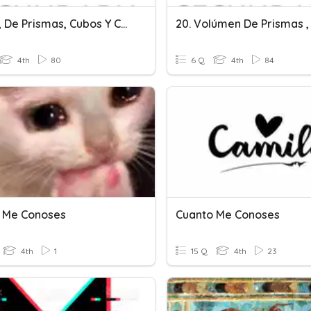
8. Área, De Prismas, Cubos Y Conos
4th
80
6 Q
4th
84
 Me Conoses
Cuanto Me Conoses
4th
1
15 Q
4th
23