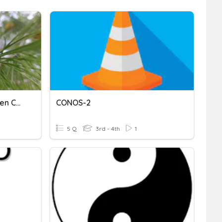
3. Algunas Plantas Producen Conos
CONOS-2
5 Q
3rd - 4th
1