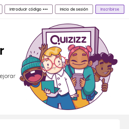
Introducir código •••
Inicio de sesión
Inscribirse
r
ejorar