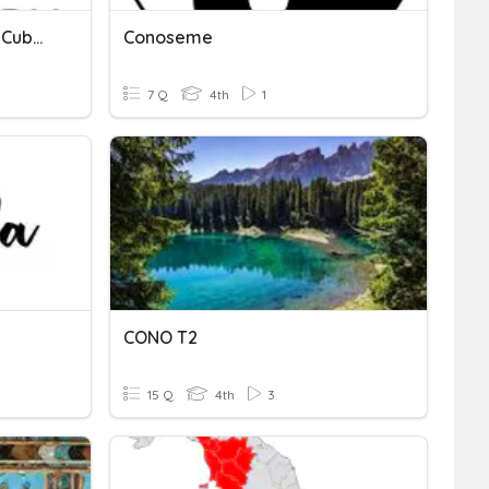
20. Volúmen De Prismas , Cubos Y Conos
Conoseme
7 Q
4th
1
CONO T2
15 Q
4th
3