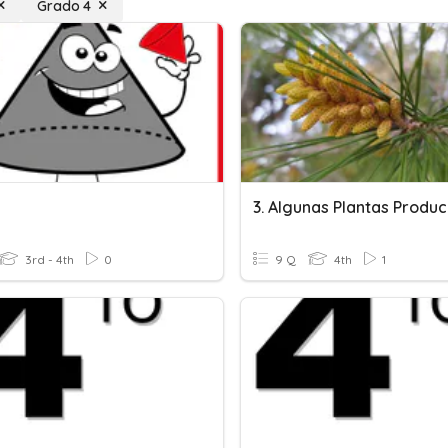
Grado 4
3rd - 4th
0
9 Q
4th
1