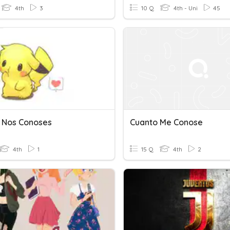
4th
3
10 Q
4th - Uni
45
 Nos Conoses
Cuanto Me Conose
4th
1
15 Q
4th
2