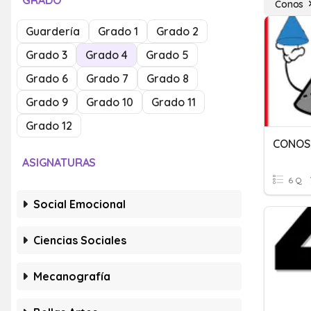
GRADO
Conos
Guardería
Grado 1
Grado 2
Grado 3
Grado 4
Grado 5
Grado 6
Grado 7
Grado 8
Grado 9
Grado 10
Grado 11
Grado 12
CONOS
ASIGNATURAS
6 Q
Social Emocional
Ciencias Sociales
Mecanografía