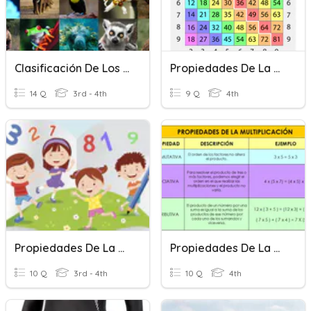
Clasificación De Los Animales
Propiedades De La Multiplicación
14 Q
3rd - 4th
9 Q
4th
Propiedades De La Suma
Propiedades De La Multiplicación
10 Q
3rd - 4th
10 Q
4th