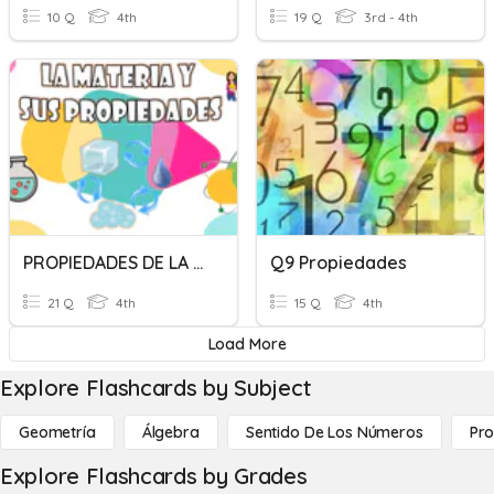
10 Q
4th
19 Q
3rd - 4th
PROPIEDADES DE LA MATERIA 4º
Q9 Propiedades
21 Q
4th
15 Q
4th
Load More
Explore Flashcards by Subject
Geometría
Álgebra
Sentido De Los Números
Pro
Explore Flashcards by Grades