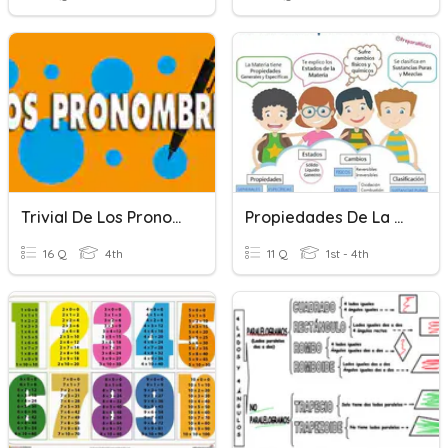
Trivial De Los Pronombres
Propiedades De La Materia
16 Q
4th
11 Q
1st - 4th