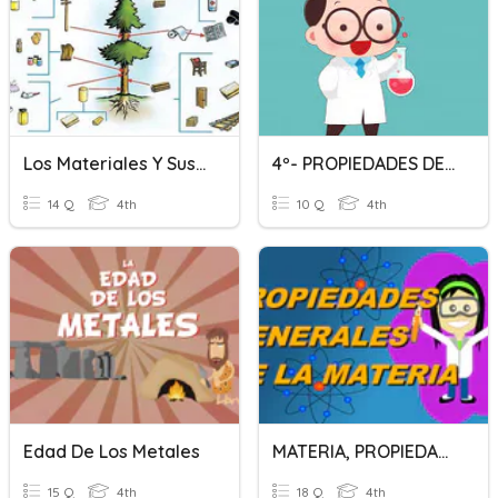
Los Materiales Y Sus Propiedades
4º- PROPIEDADES DE LOS LÍQUIDOS Y SÓLIDOS
14 Q
4th
10 Q
4th
Edad De Los Metales
MATERIA, PROPIEDADES GENERALES
15 Q
4th
18 Q
4th