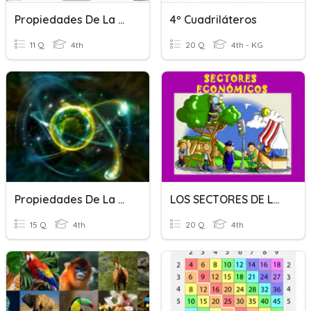
Propiedades De La Multiplicación
4º Cuadriláteros
11 Q
4th
20 Q
4th - KG
Propiedades De La Materia
LOS SECTORES DE LA ECONOMÍA
15 Q
4th
20 Q
4th