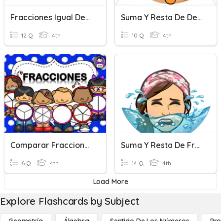
Fracciones Igual Denominador
Suma Y Resta De De Fracciones Con El Mismo Denominador
12 Q
4th
10 Q
4th
Comparar Fracciones Con Igual Denominador
Suma Y Resta De Fracciones
6 Q
4th
14 Q
4th
Load More
Explore Flashcards by Subject