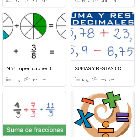
10 Q
3rd - 4th
19 Q
3rd - 4th
M5º_operaciones Con Fracciones
SUMAS Y RESTAS CON DECIMALES
15 Q
4th - 11th
17 Q
4th - 6th