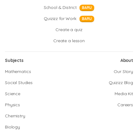
School & District
BARU
Quizizz for Work
BARU
Create a quiz
Create a lesson
Subjects
About
Mathematics
Our Story
Social Studies
Quizizz Blog
Science
Media Kit
Physics
Careers
Chemistry
Biology