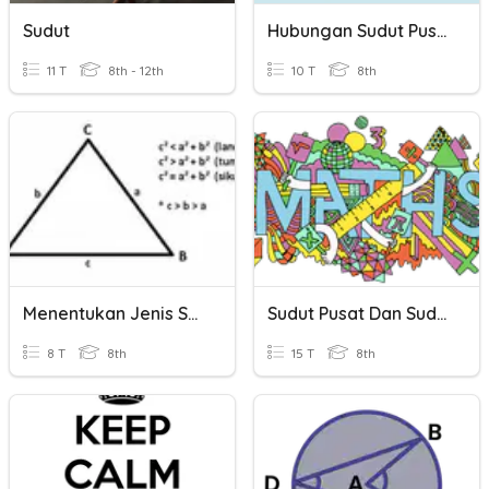
Sudut
Hubungan Sudut Pusat, Panjang Busur Dan Luas Juring
11 T
8th - 12th
10 T
8th
Menentukan Jenis Segitiga Dari Panjang Sudut
Sudut Pusat Dan Sudut Keliling
8 T
8th
15 T
8th