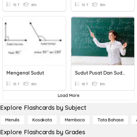
15 T
8th
10 T
8th
Mengenal Sudut
Sudut Pusat Dan Sudut Keliling Lingkaran
15 T
8th
18 T
8th
Load More
Explore Flashcards by Subject
Menulis
Kosakata
Membaca
Tata Bahasa
Explore Flashcards by Grades