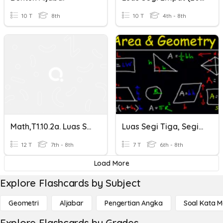
10 T
8th
10 T
4th - 8th
Math,T1.10.2a. Luas Segi Empat
Luas Segi Tiga, Segi Empat Selari, Lelayang Dan Trapezium
12 T
7th - 8th
7 T
6th - 8th
Load More
Explore Flashcards by Subject
Geometri
Aljabar
Pengertian Angka
Soal Kata 
Explore Flashcards by Grades