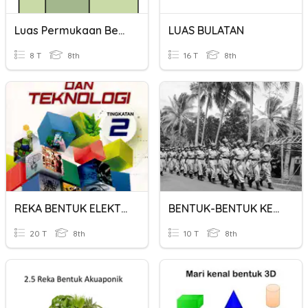
Luas Permukaan Bentuk Geometri Tiga Dimensi
LUAS BULATAN
8 T
8th
16 T
8th
REKA BENTUK ELEKTRONIK
BENTUK-BENTUK KERJASAMA
20 T
8th
10 T
8th