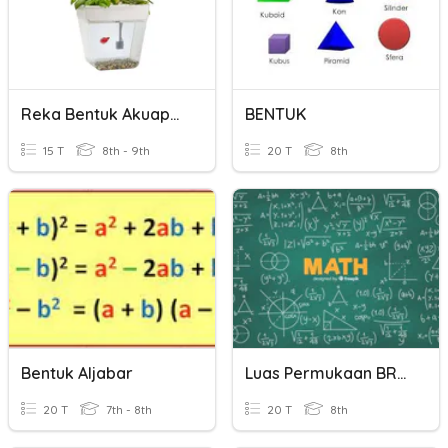
Reka Bentuk Akuaponik
BENTUK
15 T
8th - 9th
20 T
8th
Bentuk Aljabar
Luas Permukaan BRSD
20 T
7th - 8th
20 T
8th