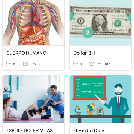
CUERPO HUMANO + DOLER
Dollar Bill
15 T
8th
8 T
6th - 8th
ESP III - DOLER V LASTIMARSE
El Verbo Doler