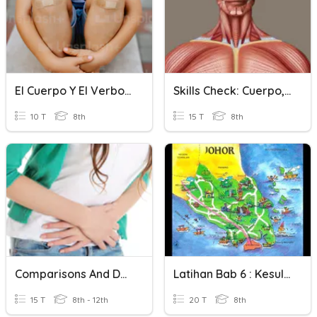
El Cuerpo Y El Verbo Doler
Skills Check: Cuerpo, Sentidos & Doler
10 T
8th
15 T
8th
Comparisons And Doler
Latihan Bab 6 : Kesultanan Johor Riau
15 T
8th - 12th
20 T
8th