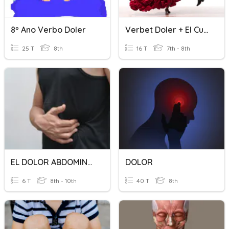
8º Ano Verbo Doler
Verbet Doler + El Cuerpo
25 T
8th
16 T
7th - 8th
EL DOLOR ABDOMINAL AL CORRER
DOLOR
6 T
8th - 10th
40 T
8th