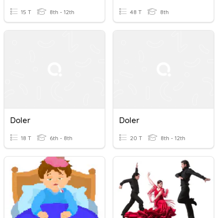
15 T
8th - 12th
48 T
8th
Doler
Doler
18 T
6th - 8th
20 T
8th - 12th