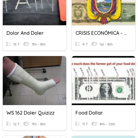
Dolor And Doler
CRISIS ECONÓMICA - DOLARIZACIÓN
15 T
7th - 8th
9 T
1st - 8th
WS 162 Doler Quizizz
Food Dollar
12 T
7th - 8th
11 T
8th - 12th