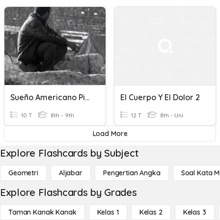
Sueño Americano Pintado De Dolor
El Cuerpo Y El Dolor 2
10 T
8th - 9th
12 T
8th - Uni
Load More
Explore Flashcards by Subject
Geometri
Aljabar
Pengertian Angka
Soal Kata 
Explore Flashcards by Grades
Taman Kanak Kanak
Kelas 1
Kelas 2
Kelas 3