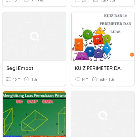
10 T
7th - 8th
20 T
7th - 8th
Segi Empat
KUIZ PERIMETER DAN LUAS
10 T
8th
14 T
6th - 8th