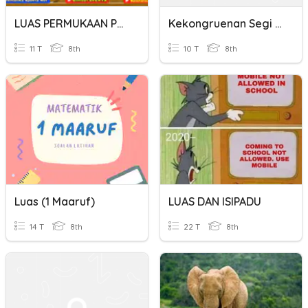
LUAS PERMUKAAN PRISMA
Kekongruenan Segi Empat
11 T
8th
10 T
8th
Luas (1 Maaruf)
LUAS DAN ISIPADU
14 T
8th
22 T
8th