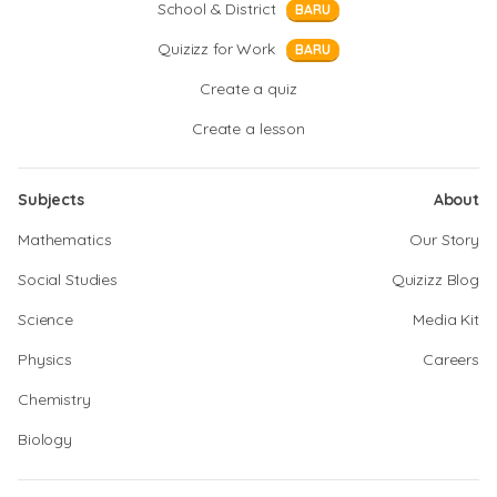
School & District
BARU
Quizizz for Work
BARU
Create a quiz
Create a lesson
Subjects
About
Mathematics
Our Story
Social Studies
Quizizz Blog
Science
Media Kit
Physics
Careers
Chemistry
Biology