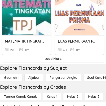
MATEMATIK TINGKATAN 2 (BAB 6-BENTUK GEOMETRI TIGA DIMENSI)
LUAS PERMUKAAN PRISMA
20 T
8th
6 T
8th
Load More
Explore Flashcards by Subject
Geometri
Aljabar
Pengertian Angka
Soal Kata 
Explore Flashcards by Grades
Taman Kanak Kanak
Kelas 1
Kelas 2
Kelas 3