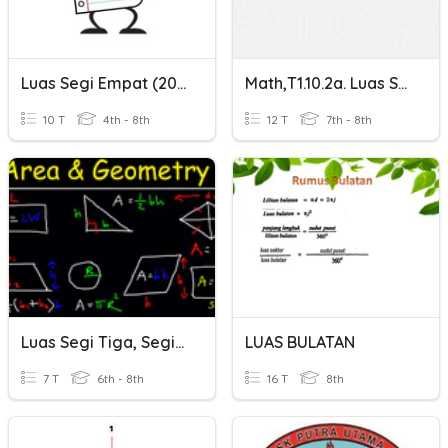
Luas Segi Empat (2021)
Math,T1.10.2a. Luas Segi Empat
10 T
4th - 8th
12 T
7th - 8th
Luas Segi Tiga, Segi Empat Selari, Lelayang Dan Trapezium
LUAS BULATAN
7 T
6th - 8th
16 T
8th