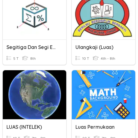
Segitiga Dan Segi Empat
Ulangkaji (Luas)
5 T
8th
10 T
4th - 8th
LUAS (INTELEK)
Luas Permukaan