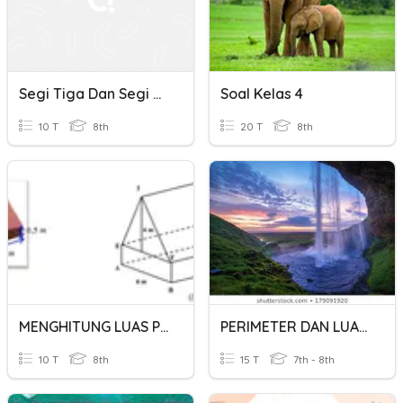
Segi Tiga Dan Segi Empat
Soal Kelas 4
10 T
8th
20 T
8th
MENGHITUNG LUAS PERMUKAAN GABUNGAN
PERIMETER DAN LUAS (1 ILTIZAM)
10 T
8th
15 T
7th - 8th