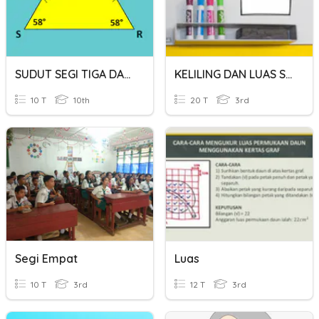
SUDUT SEGI TIGA DAN SEGI EMPAT
KELILING DAN LUAS SEGI EMPAT
10 T
10th
20 T
3rd
Segi Empat
Luas
10 T
3rd
12 T
3rd