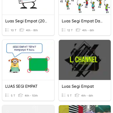
Luas Segi Empat (2021)
Luas Segi Empat Dan Segi Tiga
10 T
4th - 8th
12 T
4th - 6th
LUAS SEGI EMPAT
Luas Segi Empat
5 T
4th - 10th
5 T
4th - 6th