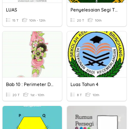
LUAS
Penyelesaian Segi Tiga Tingkatan 4
15 T
10th - 12th
20 T
10th
Bab 10 : Perimeter Dan Luas (Tingkatan 1)
Luas Tahun 4
20 T
1st - 10th
8 T
10th