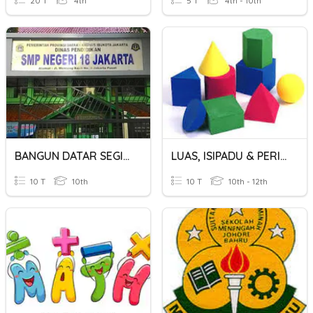
20 T
4th
5 T
4th - 10th
BANGUN DATAR SEGI EMPAT
LUAS, ISIPADU & PERIMETER
10 T
10th
10 T
10th - 12th