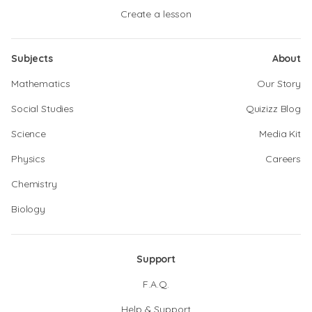
Create a lesson
Subjects
About
Mathematics
Our Story
Social Studies
Quizizz Blog
Science
Media Kit
Physics
Careers
Chemistry
Biology
Support
F.A.Q.
Help & Support