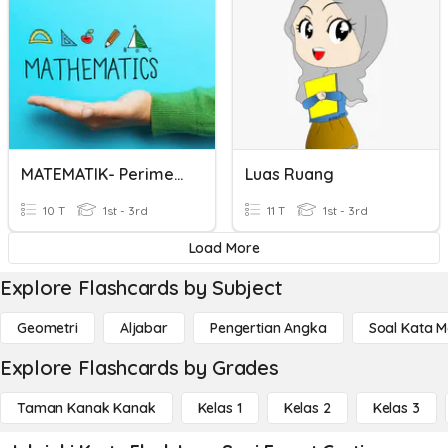
MATEMATIK- Perimeter Dan Luas
Luas Ruang
10 T
1st - 3rd
11 T
1st - 3rd
Load More
Explore Flashcards by Subject
Geometri
Aljabar
Pengertian Angka
Soal Kata 
Explore Flashcards by Grades
Taman Kanak Kanak
Kelas 1
Kelas 2
Kelas 3