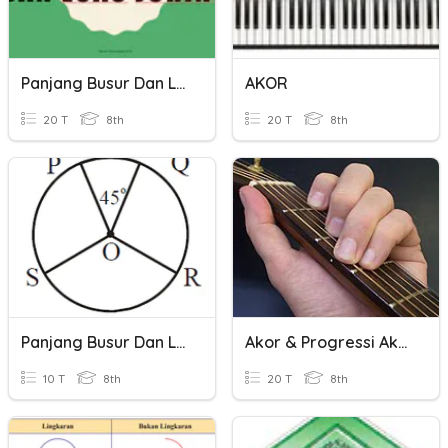
Panjang Busur Dan Luas Juring
AKOR
20 T
8th
20 T
8th
Panjang Busur Dan Luas Juring Lingkaran
Akor & Progressi Akor
10 T
8th
20 T
8th