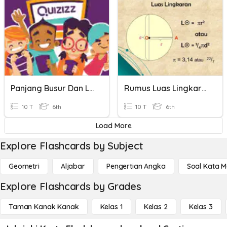
Panjang Busur Dan Luas Juring
Rumus Luas Lingkaran, Juring, Dan Panjang Busur. Kls 6
10 T
6th
10 T
6th
Load More
Explore Flashcards by Subject
Geometri
Aljabar
Pengertian Angka
Soal Kata 
Explore Flashcards by Grades
Taman Kanak Kanak
Kelas 1
Kelas 2
Kelas 3