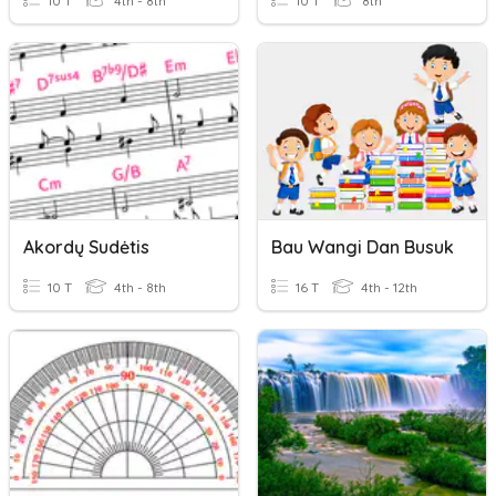
10 T
4th - 8th
10 T
8th
Akordų Sudėtis
Bau Wangi Dan Busuk
10 T
4th - 8th
16 T
4th - 12th