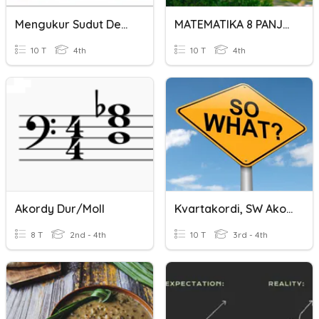
Mengukur Sudut Dengan Busur Derajat
MATEMATIKA 8 PANJANG BUSUR DAN LUAS JURING
10 T
4th
10 T
4th
Akordy Dur/moll
Kvartakordi, SW Akordi, Pamazinātā Skaņkārta.
8 T
2nd - 4th
10 T
3rd - 4th