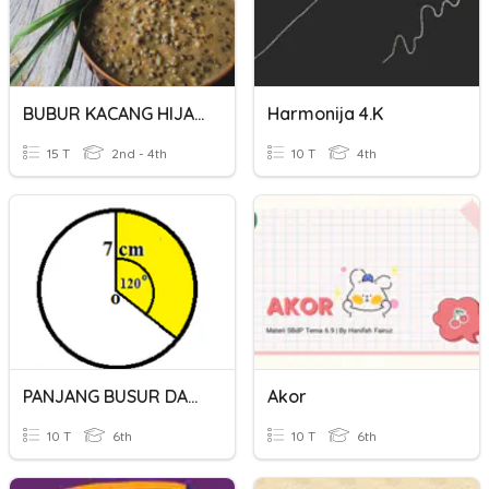
BUBUR KACANG HIJAU
Harmonija 4.k
15 T
2nd - 4th
10 T
4th
PANJANG BUSUR DAN LUAS JURING - 2
Akor
10 T
6th
10 T
6th