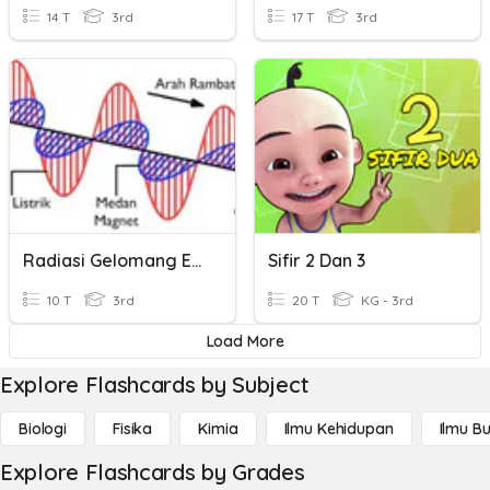
14 T
3rd
17 T
3rd
Radiasi Gelomang Elektromagnetik
Sifir 2 Dan 3
10 T
3rd
20 T
KG - 3rd
Load More
Explore Flashcards by Subject
Biologi
Fisika
Kimia
Ilmu Kehidupan
Ilmu B
Explore Flashcards by Grades