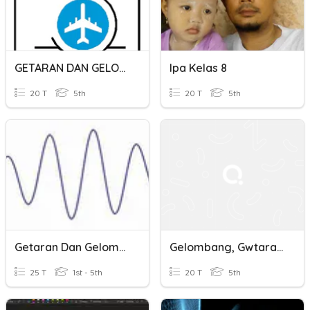
GETARAN DAN GELOMBANG
Ipa Kelas 8
20 T
5th
20 T
5th
Getaran Dan Gelombang
Gelombang, Gwtaran, Dan Cahaya
25 T
1st - 5th
20 T
5th