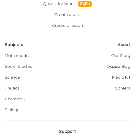
Quizizz for Work
BARU
Create a quiz
Create a lesson
Subjects
About
Mathematics
Our Story
Social Studies
Quizizz Blog
Science
Media Kit
Physics
Careers
Chemistry
Biology
Support