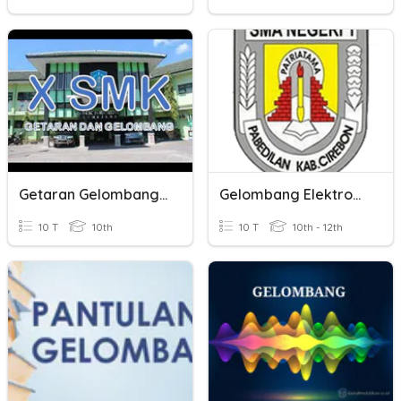
Getaran Gelombang SMK
Gelombang Elektromagnetik
10 T
10th
10 T
10th - 12th