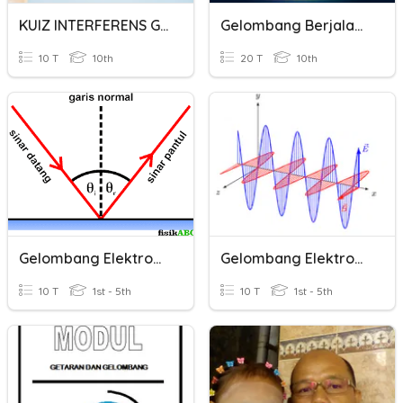
KUIZ INTERFERENS GELOMBANG
Gelombang Berjalan & Stasioner
10 T
10th
20 T
10th
Gelombang Elektromagnetik
Gelombang Elektromagnetik
10 T
1st - 5th
10 T
1st - 5th