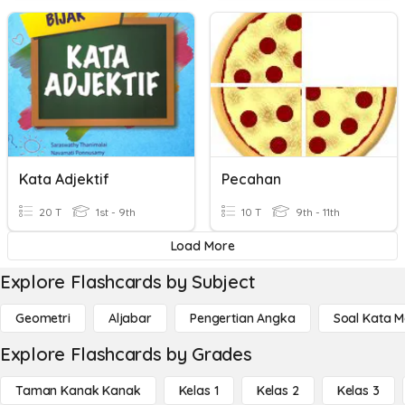
Kata Adjektif
Pecahan
20 T
1st - 9th
10 T
9th - 11th
Load More
Explore Flashcards by Subject
Geometri
Aljabar
Pengertian Angka
Soal Kata 
Explore Flashcards by Grades
Taman Kanak Kanak
Kelas 1
Kelas 2
Kelas 3