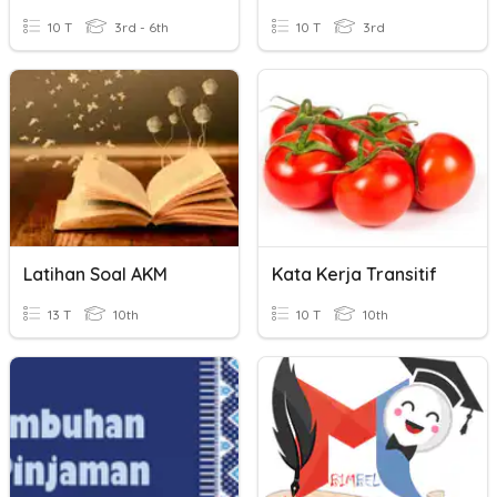
10 T
3rd - 6th
10 T
3rd
Latihan Soal AKM
Kata Kerja Transitif
13 T
10th
10 T
10th