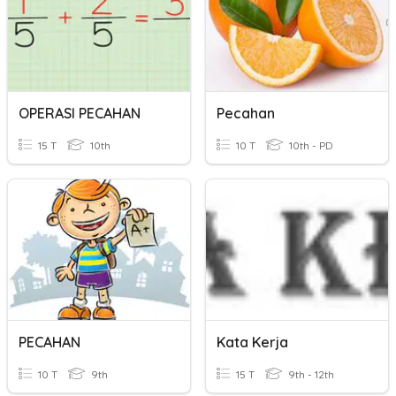
OPERASI PECAHAN
Pecahan
15 T
10th
10 T
10th - PD
PECAHAN
Kata Kerja
10 T
9th
15 T
9th - 12th