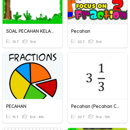
SOAL PECAHAN KELAS 3
Pecahan
10 T
3rd
20 T
3rd
PECAHAN
Pecahan (Pecahan Campuran-PecahanBiasa)
15 T
3rd - 4th
20 T
3rd - 5th