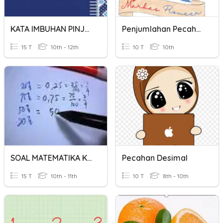
KATA IMBUHAN PINJAMAN
Penjumlahan Pecahan
15 T
10th - 12th
10 T
10th
SOAL MATEMATIKA KELAS 5 MERUBAH PECAHAN
Pecahan Desimal
15 T
10th - 11th
10 T
8th - 10th