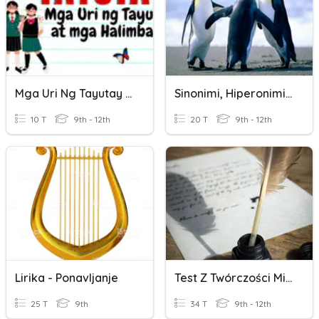
Mga Uri Ng Tayutay (Pre-Assessment)
Sinonimi, Hiperonimi, Antonimi
10 T
9th - 12th
20 T
9th - 12th
Lirika - Ponavljanje
Test Z Twórczości Mickiewicza
25 T
9th
34 T
9th - 12th