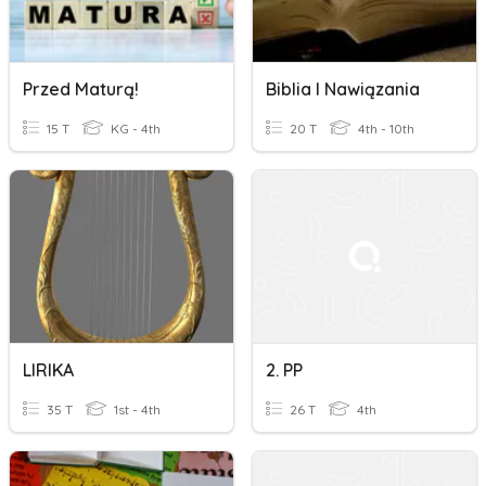
Przed Maturą!
Biblia I Nawiązania
15 T
KG - 4th
20 T
4th - 10th
LIRIKA
2. PP
35 T
1st - 4th
26 T
4th