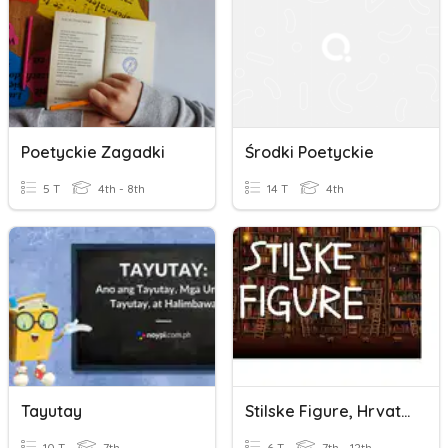
Poetyckie Zagadki
Środki Poetyckie
5 T
4th - 8th
14 T
4th
Tayutay
Stilske Figure, Hrvatski Jezik
10 T
7th
6 T
7th - 12th