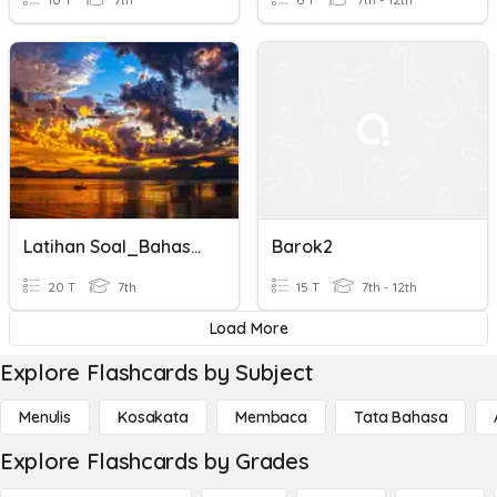
Latihan Soal_Bahasa Indonesia_Kelas 7_Bab 1 (Part 2)
Barok2
20 T
7th
15 T
7th - 12th
Load More
Explore Flashcards by Subject
Menulis
Kosakata
Membaca
Tata Bahasa
Explore Flashcards by Grades