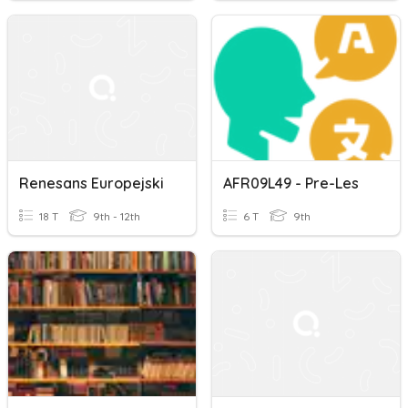
Renesans Europejski
AFR09L49 - Pre-Les
18 T
9th - 12th
6 T
9th