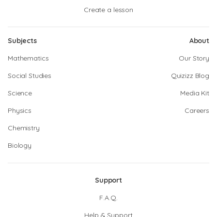
Create a lesson
Subjects
About
Mathematics
Our Story
Social Studies
Quizizz Blog
Science
Media Kit
Physics
Careers
Chemistry
Biology
Support
F.A.Q.
Help & Support