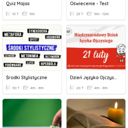
Quiz Majas
Oświecenie - Test
10 T
9th
25 T
9th - 12th
Środki Stylistyczne
Dzień Języka Ojczystego
30 T
4th - 8th
20 T
4th - 8th