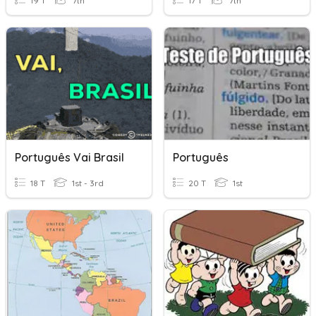
19 T
7th
17 T
7th
Português Vai Brasil
Português
18 T
1st - 3rd
20 T
1st