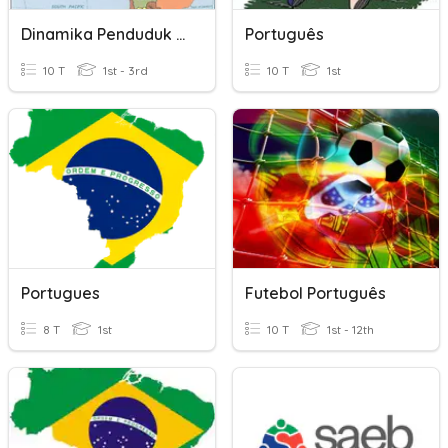
Dinamika Penduduk Amerika
Português
10 T
1st - 3rd
10 T
1st
Portugues
Futebol Português
8 T
1st
10 T
1st - 12th