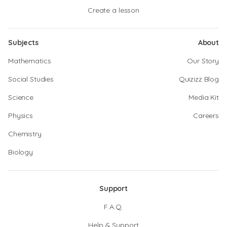
Create a lesson
Subjects
About
Mathematics
Our Story
Social Studies
Quizizz Blog
Science
Media Kit
Physics
Careers
Chemistry
Biology
Support
F.A.Q.
Help & Support