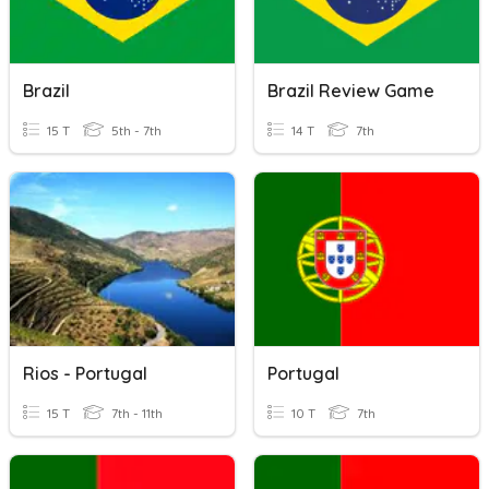
Brazil
Brazil Review Game
15 T
5th - 7th
14 T
7th
Rios - Portugal
Portugal
15 T
7th - 11th
10 T
7th