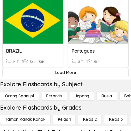
BRAZIL
Portugues
14 T
3rd - 5th
8 T
5th
Load More
Explore Flashcards by Subject
Orang Spanyol
Perancis
Jepang
Rusia
Bah
Explore Flashcards by Grades
Taman Kanak Kanak
Kelas 1
Kelas 2
Kelas 3