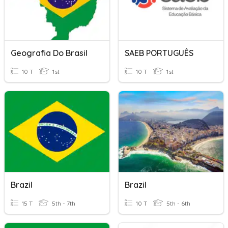
Geografia Do Brasil
SAEB PORTUGUÊS
10 T
1st
10 T
1st
Brazil
Brazil
15 T
5th - 7th
10 T
5th - 6th