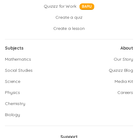
Quizizz for Work
BARU
Create a quiz
Create a lesson
Subjects
About
Mathematics
Our Story
Social Studies
Quizizz Blog
Science
Media Kit
Physics
Careers
Chemistry
Biology
Support