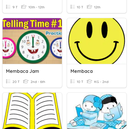
9 T
10th - 12th
10 T
12th
Membaca Jam
Membaca
20 T
2nd - 6th
10 T
KG - 2nd