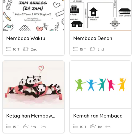
Membaca Waktu
Membaca Denah
10 T
2nd
15 T
2nd
Ketagihan Membawa Mudarat
Kemahiran Membaca
15 T
5th - 12th
10 T
1st - 5th