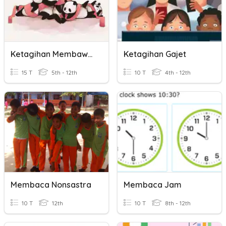
Ketagihan Membawa Mudarat
Ketagihan Gajet
15 T
5th - 12th
10 T
4th - 12th
Membaca Nonsastra
Membaca Jam
10 T
12th
10 T
8th - 12th