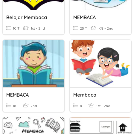
Belajar Membaca
MEMBACA
10 T
1st - 2nd
25 T
KG - 2nd
MEMBACA
Membaca
18 T
2nd
8 T
1st - 2nd