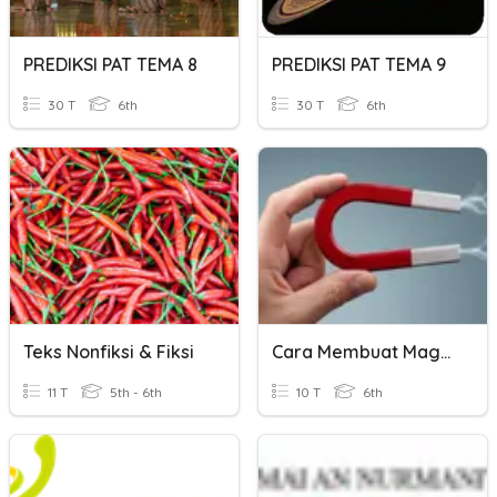
PREDIKSI PAT TEMA 8
PREDIKSI PAT TEMA 9
30 T
6th
30 T
6th
Teks Nonfiksi & Fiksi
Cara Membuat Magnet
11 T
5th - 6th
10 T
6th