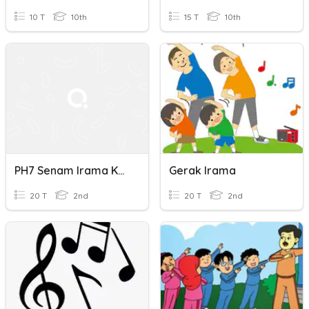
10 T
10th
15 T
10th
PH7 Senam Irama Kelas XI. IPA 2
Gerak Irama
20 T
2nd
20 T
2nd