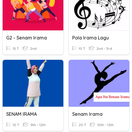
G2 - Senam Irama
Pola Irama Lagu
15 T
2nd
10 T
2nd - 3rd
SENAM IRAMA
Senam Irama
10 T
9th - 12th
20 T
10th - 12th