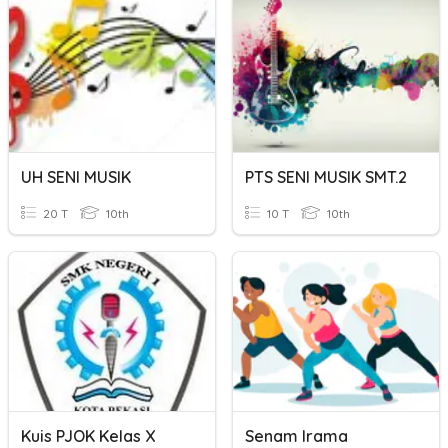
UH SENI MUSIK
PTS SENI MUSIK SMT.2
20 T
10th
10 T
10th
Kuis PJOK Kelas X
Senam Irama