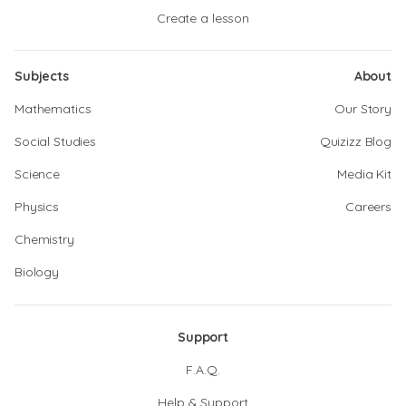
Create a lesson
Subjects
About
Mathematics
Our Story
Social Studies
Quizizz Blog
Science
Media Kit
Physics
Careers
Chemistry
Biology
Support
F.A.Q.
Help & Support