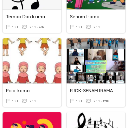
Tempo Dan Irama
Senam Irama
10 T
2nd - 4th
10 T
2nd
Pola Irama
PJOK-SENAM IRAMA KELAS 8
10 T
2nd
10 T
2nd - 12th