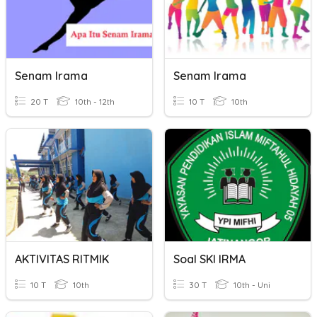
Senam Irama
Senam Irama
20 T
10th - 12th
10 T
10th
AKTIVITAS RITMIK
Soal SKI IRMA
10 T
10th
30 T
10th - Uni