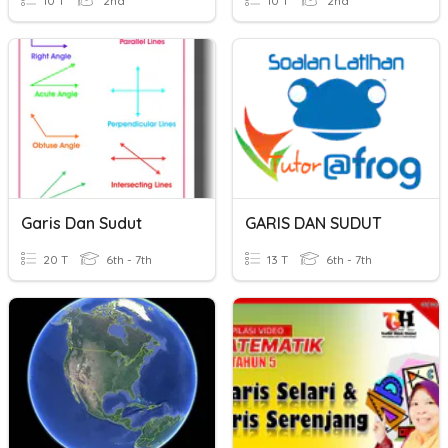
10 T
2nd
10 T
2nd
Garis Dan Sudut
GARIS DAN SUDUT
20 T
6th - 7th
13 T
6th - 7th