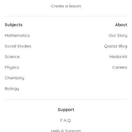
Create a lesson
Subjects
About
Mathematics
Our Story
Social Studies
Quizizz Blog
Science
Media Kit
Physics
Careers
Chemistry
Biology
Support
F.A.Q.
Help & Support