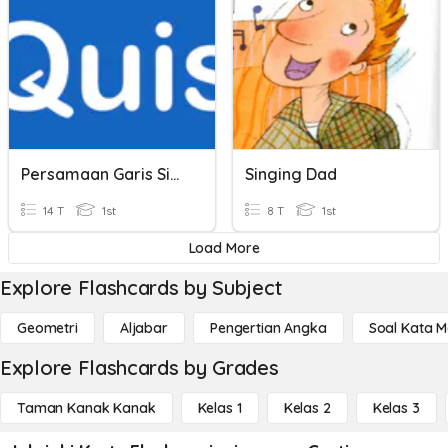
Persamaan Garis Singgung Lingkaran
Singing Dad
14 T
1st
8 T
1st
Load More
Explore Flashcards by Subject
Geometri
Aljabar
Pengertian Angka
Soal Kata 
Explore Flashcards by Grades
Taman Kanak Kanak
Kelas 1
Kelas 2
Kelas 3