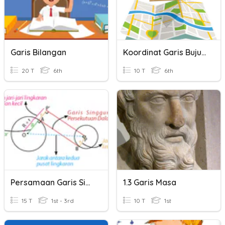
Garis Bilangan
Koordinat Garis Bujur & Garis Lintang
20 T
6th
10 T
6th
Persamaan Garis Singgung
1.3 Garis Masa
15 T
1st - 3rd
10 T
1st