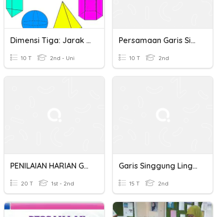
Dimensi Tiga: Jarak Titik, Garis, Dan Bidang
Persamaan Garis Singgung Lingkaran
10 T
2nd - Uni
10 T
2nd
PENILAIAN HARIAN GARIS SINGGUNG LINGKARAN
Garis Singgung Lingkaran
20 T
1st - 2nd
15 T
2nd