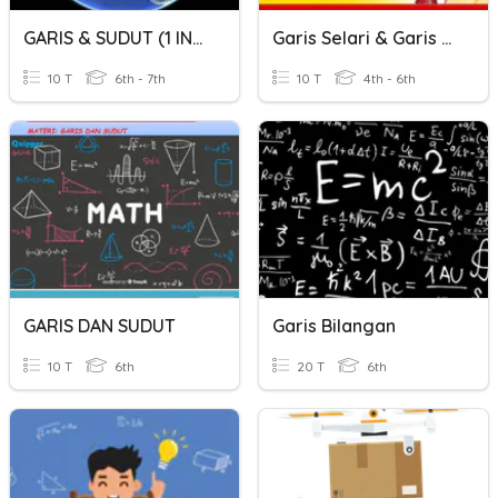
GARIS & SUDUT (1 INTELEK)
Garis Selari & Garis Serenjang
10 T
6th - 7th
10 T
4th - 6th
GARIS DAN SUDUT
Garis Bilangan
10 T
6th
20 T
6th