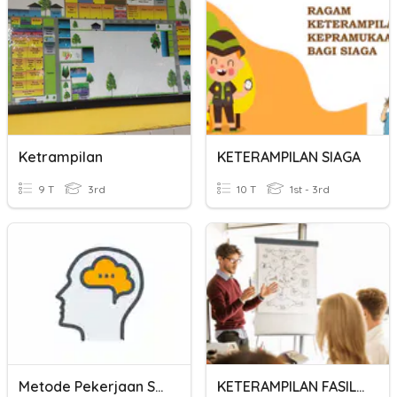
Ketrampilan
KETERAMPILAN SIAGA
9 T
3rd
10 T
1st - 3rd
Metode Pekerjaan Sosial
KETERAMPILAN FASILITASI