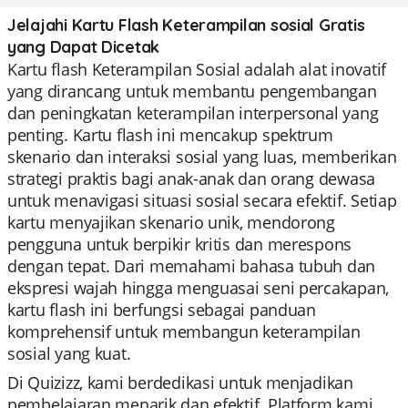
Jelajahi Kartu Flash Keterampilan sosial Gratis
yang Dapat Dicetak
Kartu flash Keterampilan Sosial adalah alat inovatif
yang dirancang untuk membantu pengembangan
dan peningkatan keterampilan interpersonal yang
penting. Kartu flash ini mencakup spektrum
skenario dan interaksi sosial yang luas, memberikan
strategi praktis bagi anak-anak dan orang dewasa
untuk menavigasi situasi sosial secara efektif. Setiap
kartu menyajikan skenario unik, mendorong
pengguna untuk berpikir kritis dan merespons
dengan tepat. Dari memahami bahasa tubuh dan
ekspresi wajah hingga menguasai seni percakapan,
kartu flash ini berfungsi sebagai panduan
komprehensif untuk membangun keterampilan
sosial yang kuat.
Di Quizizz, kami berdedikasi untuk menjadikan
pembelajaran menarik dan efektif. Platform kami