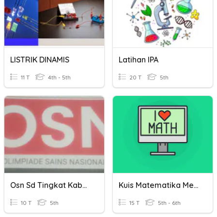
LISTRIK DINAMIS
Latihan IPA
11 T
4th - 5th
20 T
5th
Osn Sd Tingkat Kabupaten
Kuis Matematika Mean Median Dan Modus
10 T
5th
15 T
5th - 6th