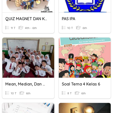
QUIZ MAGNET DAN KELISTRIKAN
PAS IPA
11 T
4th - 6th
10 T
6th
Mean, Median, Dan Modus
Soal Tema 4 Kelas 6
10 T
6th
8 T
6th