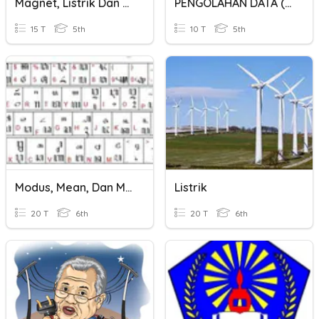
Magnet, Listrik Dan Teknologi
PENGOLAHAN DATA ( MEAN, MEDIAN DAN MODUS )
15 T
5th
10 T
5th
Modus, Mean, Dan Median
Listrik
20 T
6th
20 T
6th