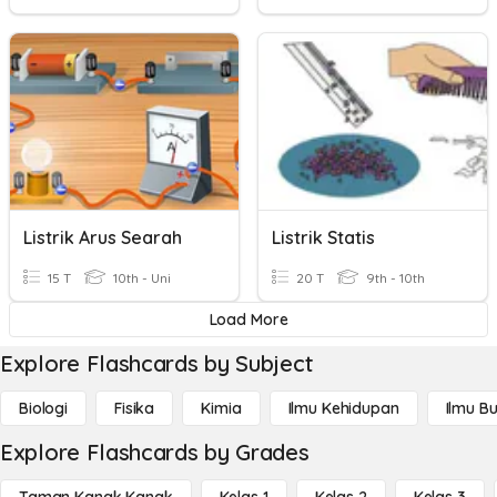
Listrik Arus Searah
Listrik Statis
15 T
10th - Uni
20 T
9th - 10th
Load More
Explore Flashcards by Subject
Biologi
Fisika
Kimia
Ilmu Kehidupan
Ilmu B
Explore Flashcards by Grades