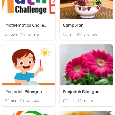
Mathematics Challenge
Campuran
20 T
1st - 3rd
15 T
2nd - 3rd
Penjodoh Bilangan
Penjodoh Bilangan
18 T
3rd - 4th
10 T
1st - 3rd