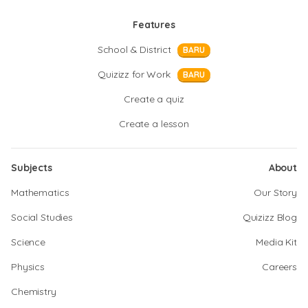
Features
School & District
BARU
Quizizz for Work
BARU
Create a quiz
Create a lesson
Subjects
About
Mathematics
Our Story
Social Studies
Quizizz Blog
Science
Media Kit
Physics
Careers
Chemistry