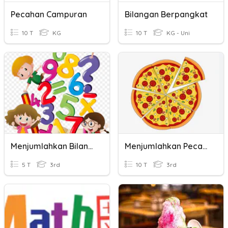
Pecahan Campuran
Bilangan Berpangkat
10 T
KG
10 T
KG - Uni
Menjumlahkan Bilangan
Menjumlahkan Pecahan Dalam Gambar
5 T
3rd
10 T
3rd