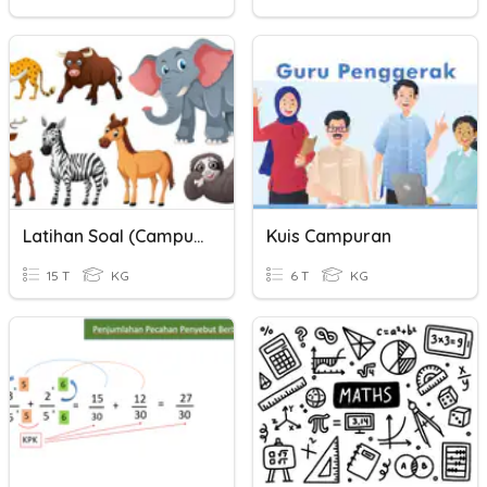
Latihan Soal (campuran)
Kuis Campuran
15 T
KG
6 T
KG