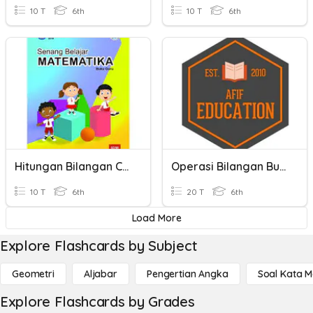
10 T
6th
10 T
6th
Hitungan Bilangan Campuran
Operasi Bilangan Bulat Campuran
10 T
6th
20 T
6th
Load More
Explore Flashcards by Subject
Geometri
Aljabar
Pengertian Angka
Soal Kata 
Explore Flashcards by Grades