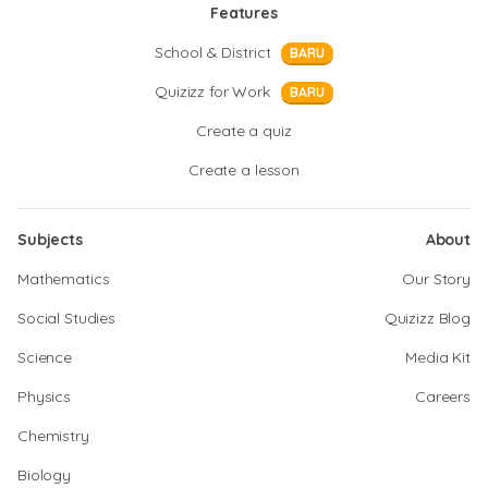
Features
School & District
BARU
Quizizz for Work
BARU
Create a quiz
Create a lesson
Subjects
About
Mathematics
Our Story
Social Studies
Quizizz Blog
Science
Media Kit
Physics
Careers
Chemistry
Biology