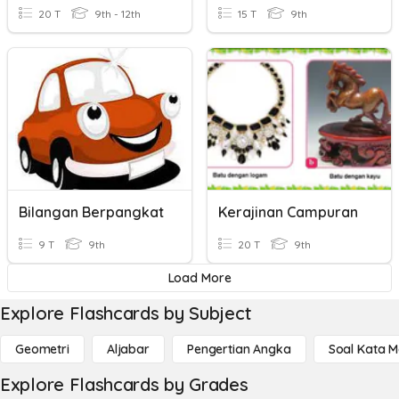
20 T
9th - 12th
15 T
9th
Bilangan Berpangkat
Kerajinan Campuran
9 T
9th
20 T
9th
Load More
Explore Flashcards by Subject
Geometri
Aljabar
Pengertian Angka
Soal Kata 
Explore Flashcards by Grades