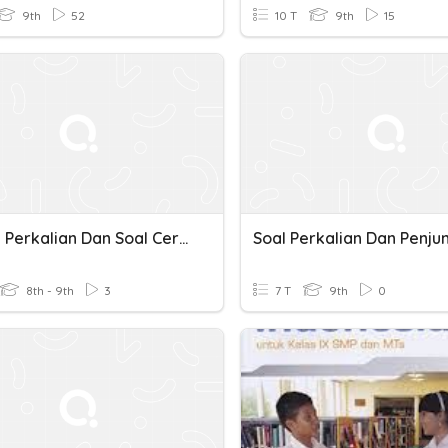
9th
52
10 T
9th
15
Latihan Perkalian Dan Soal Cerita
8th - 9th
3
7 T
9th
0