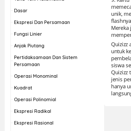
memecah
Dasar
unik, m
flashny
Ekspresi Dan Persamaan
Mereka 
Fungsi Linier
memperku
Quizizz
Anjak Piutang
untuk k
Pertidaksamaan Dan Sistem
pembela
Persamaan
siswa s
Quizizz 
Operasi Monominal
jenis p
hanya un
Kuadrat
langsun
Operasi Polinomial
Ekspresi Radikal
Ekspresi Rasional