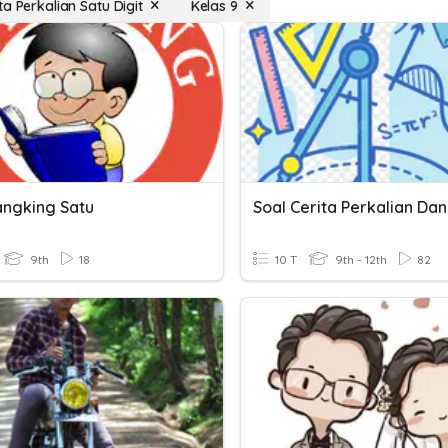
a Perkalian Satu Digit
Kelas 9
angking Satu
9th
18
10 T
9th - 12th
82