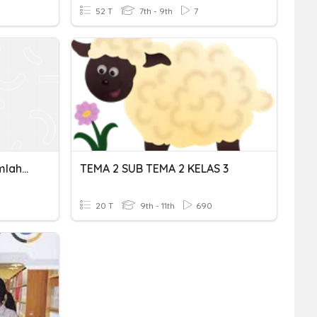
52 T
7th - 9th
7
Soal Perkalian Dan Penjumlahan
TEMA 2 SUB TEMA 2 KELAS 3
20 T
9th - 11th
690