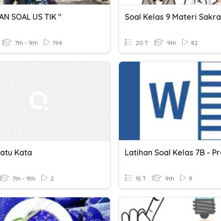
AN SOAL US TIK "
7th - 9th
194
20 T
9th
82
Satu Kata
7th - 9th
2
15 T
9th
8