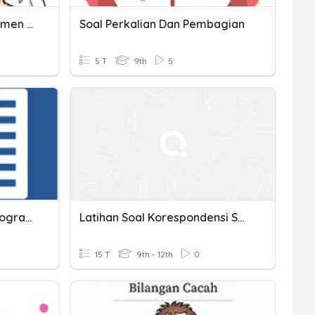
Soal Kelas 9 Materi Sakramen Perkawinan
Soal Perkalian Dan Pembagian
5 T
9th
5
Latihan Soal Kelas 7B - Program Pengolahan Kata
Latihan Soal Korespondensi Satu-Satu
15 T
9th - 12th
0