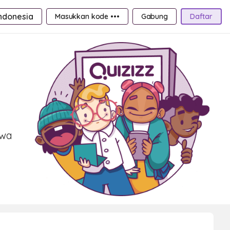
ndonesia
Masukkan kode •••
Gabung
Daftar
swa