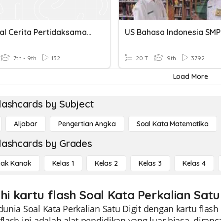
Kuis Soal Cerita Pertidaksamaan Linier Satu Variabel
US Bahasa Indonesia SMP
7th - 9th
132
20 T
9th
3792
Load More
lashcards by Subject
Aljabar
Pengertian Angka
Soal Kata Matematika
lashcards by Grades
ak Kanak
Kelas 1
Kelas 2
Kelas 3
Kelas 4
hi kartu flash Soal Kata Perkalian Satu
 dunia Soal Kata Perkalian Satu Digit dengan kartu fla
 flash ini adalah alat pendidikan yang luar biasa, di