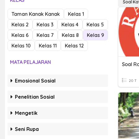
KELAS
Soal Kat
Taman Kanak Kanak
Kelas 1
Kelas 2
Kelas 3
Kelas 4
Kelas 5
Kelas 6
Kelas 7
Kelas 8
Kelas 9
Kelas 10
Kelas 11
Kelas 12
MATA PELAJARAN
Soal R
Emosional Sosial
20 T
Penelitian Sosial
Mengetik
Seni Rupa