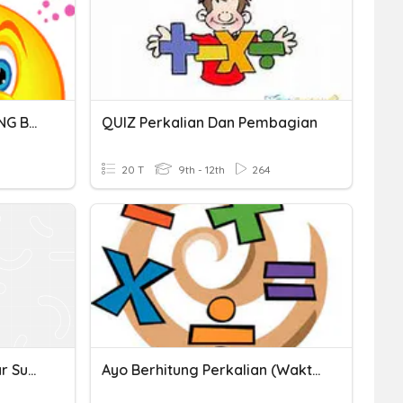
TENTUKAN SUKU KATA YANG BETUL BAGI PERKATAAN
QUIZ Perkalian Dan Pembagian
20 T
9th - 12th
264
Kuis Perkalian Bentuk Akar Suku Satu Dan Suku Dua
Ayo Berhitung Perkalian (waktu Tiap Soal 10 Detik )