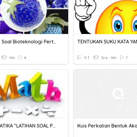
Latihan Soal Bioteknologi Pertanian
9th
8
11 T
3rd - 9th
7
MATEMATIKA "LATIHAN SOAL PERKALIAN" KELAS 3 SD