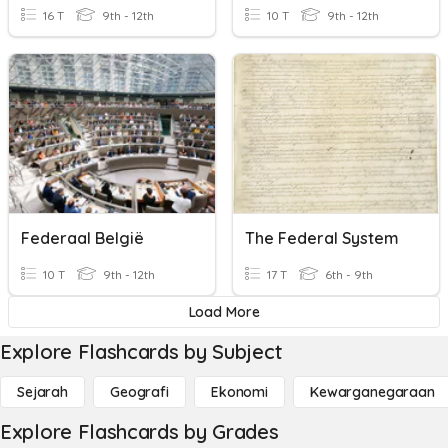
16 T
9th - 12th
10 T
9th - 12th
Federaal België
The Federal System
10 T
9th - 12th
17 T
6th - 9th
Load More
Explore Flashcards by Subject
Sejarah
Geografi
Ekonomi
Kewarganegaraan
Explore Flashcards by Grades