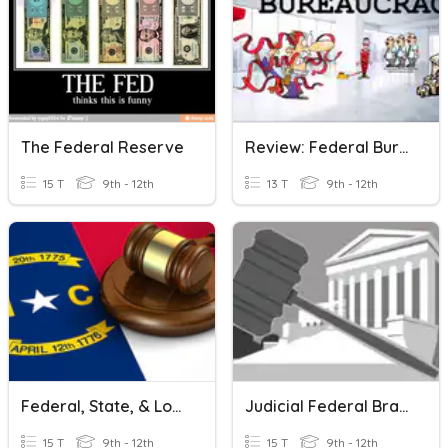
The Federal Reserve
Review: Federal Bureaucracy
15 T
9th - 12th
13 T
9th - 12th
Federal, State, & Local Government
Judicial Federal Branch
15 T
9th - 12th
15 T
9th - 12th