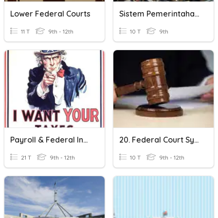
Lower Federal Courts
Sistem Pemerintahan Indonesia
11 T
9th - 12th
10 T
9th
Payroll & Federal Income Taxes Withholding
20. Federal Court System
21 T
9th - 12th
10 T
9th - 12th