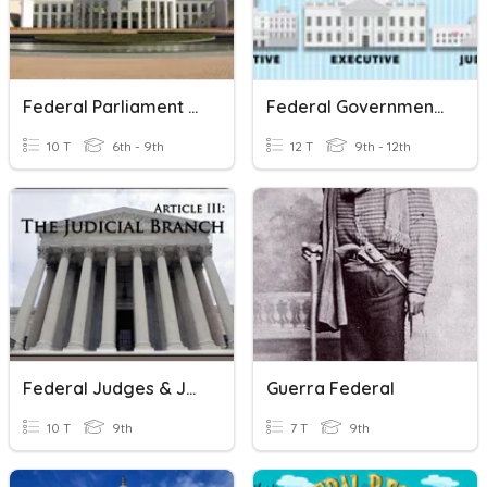
Federal Parliament Quiz
Federal Government Branches
10 T
6th - 9th
12 T
9th - 12th
Federal Judges & Jurisdictions
Guerra Federal
10 T
9th
7 T
9th