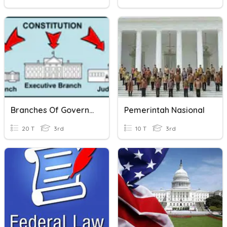
Branches Of Government (Federal And State)
Pemerintah Nasional
20 T
3rd
10 T
3rd