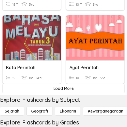
15 T
3rd
10 T
3rd
Kata Perintah
Ayat Perintah
15 T
1st - 3rd
10 T
1st - 3rd
Load More
Explore Flashcards by Subject
Sejarah
Geografi
Ekonomi
Kewarganegaraan
Explore Flashcards by Grades