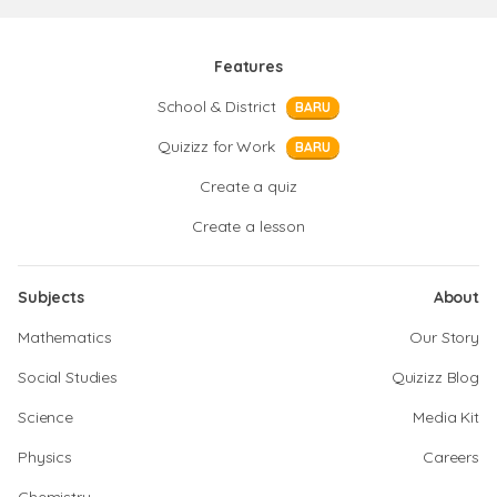
Features
School & District
BARU
Quizizz for Work
BARU
Create a quiz
Create a lesson
Subjects
About
Mathematics
Our Story
Social Studies
Quizizz Blog
Science
Media Kit
Physics
Careers