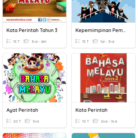
Kata Perintah Tahun 3
Kepemimpinan Pemerintahan
15 T
3rd - 6th
15 T
1st - 3rd
Ayat Perintah
Kata Perintah
20 T
3rd
10 T
2nd - 3rd