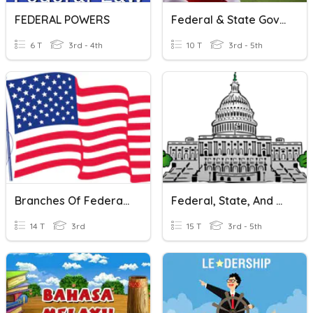
FEDERAL POWERS
Federal & State Governments
6 T
3rd - 4th
10 T
3rd - 5th
Branches Of Federal Government
Federal, State, And Local Government (Florida)
14 T
3rd
15 T
3rd - 5th