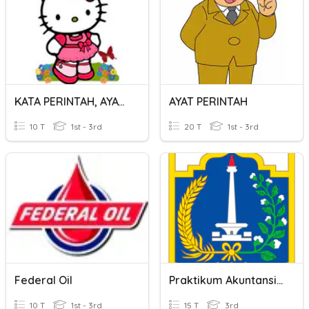
KATA PERINTAH, AYAT PERINTAH
AYAT PERINTAH
10 T
1st - 3rd
20 T
1st - 3rd
Federal Oil
Praktikum Akuntansi Lembaga Pemerintah
10 T
1st - 3rd
15 T
3rd