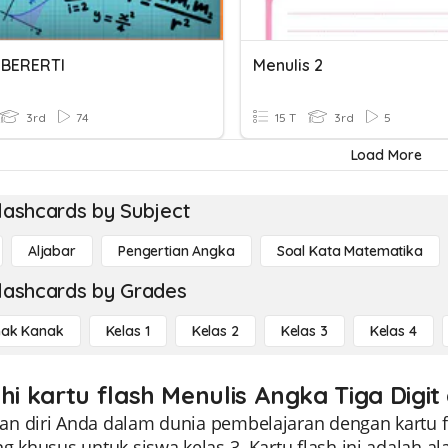
 BERERTI
Menulis 2
3rd
74
15 T
3rd
5
Load More
lashcards by Subject
Aljabar
Pengertian Angka
Soal Kata Matematika
lashcards by Grades
ak Kanak
Kelas 1
Kelas 2
Kelas 3
Kelas 4
hi kartu flash Menulis Angka Tiga Digit
n diri Anda dalam dunia pembelajaran dengan kartu fl
g khusus untuk siswa kelas 3. Kartu flash ini adalah a