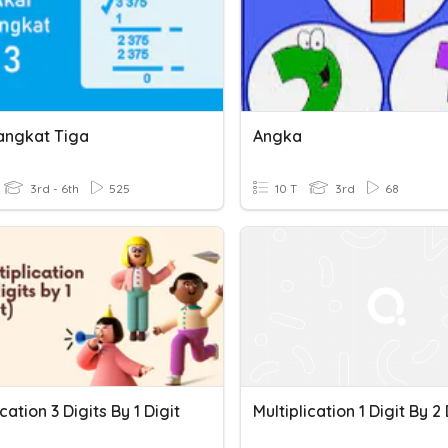
Pangkat Tiga
Angka
3rd - 6th
525
10 T
3rd
68
ication 3 Digits By 1 Digit