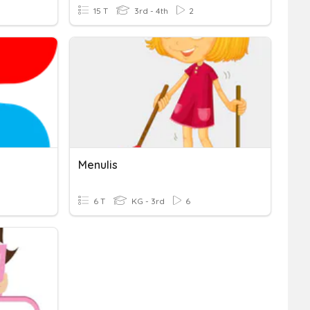
15 T
3rd - 4th
2
Menulis
6 T
KG - 3rd
6