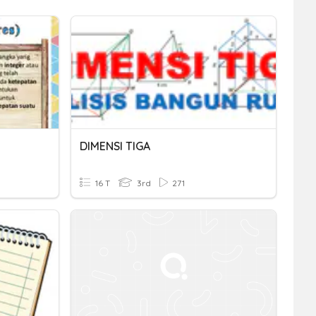
DIMENSI TIGA
16 T
3rd
271