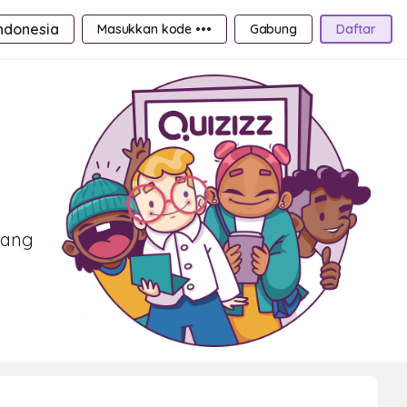
ndonesia
Masukkan kode •••
Gabung
Daftar
yang