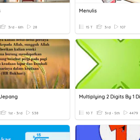
s
Menulis
3rd - 6th
28
15 T
3rd
107
 Jepang
Multiplying 2 Digits By 1 D
1st - 3rd
538
10 T
3rd - 5th
4479