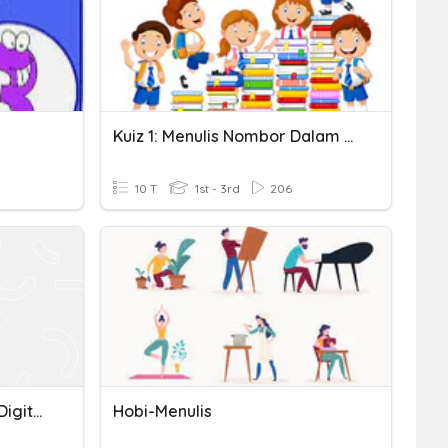
Kuiz 1: Menulis Nombor Dalam Angka Dan Perkataan (Tahun 2)
10 T
1st - 3rd
206
Multiplication 1 Digit By 2 Digits Regrouping
Hobi-Menulis