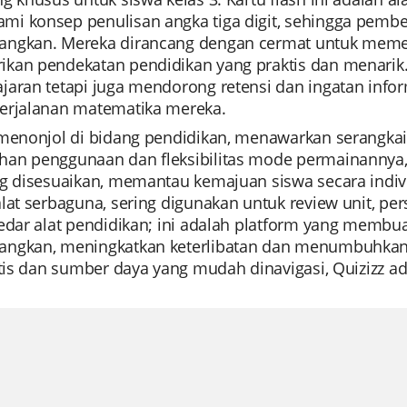
i konsep penulisan angka tiga digit, sehingga pemb
ngkan. Mereka dirancang dengan cermat untuk memenu
kan pendekatan pendidikan yang praktis dan menarik. 
jaran tetapi juga mendorong retensi dan ingatan info
erjalanan matematika mereka.
menonjol di bidang pendidikan, menawarkan serangkaia
an penggunaan dan fleksibilitas mode permainannya
ng disesuaikan, memantau kemajuan siswa secara indivi
lat serbaguna, sering digunakan untuk review unit, pers
edar alat pendidikan; ini adalah platform yang membua
ngkan, meningkatkan keterlibatan dan menumbuhkan k
atis dan sumber daya yang mudah dinavigasi, Quizizz a