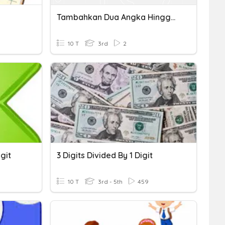
Tambahkan Dua Angka Hingga Tiga Digit: Soal Cerita
10 T
3rd
2
igit
3 Digits Divided By 1 Digit
10 T
3rd - 5th
459