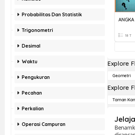
Probabilitas Dan Statistik
ANGKA
Trigonometri
18 T
Desimal
Waktu
Explore F
Geometri
Pengukuran
Explore F
Pecahan
Taman Kan
Perkalian
Jelaja
Operasi Campuran
Benamka
dirancan