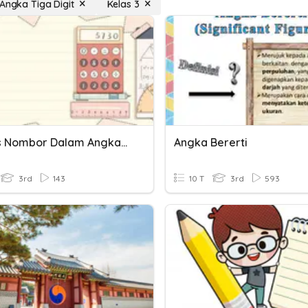
 Angka Tiga Digit
Kelas 3
Menulis Nombor Dalam Angka Dan Perkataan
Angka Bererti
3rd
143
10 T
3rd
593