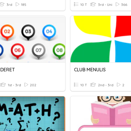
3rd
185
10 T
3rd - Uni
366
 DERET
CLUB MENULIS
1st - 3rd
202
10 T
2nd - 3rd
2