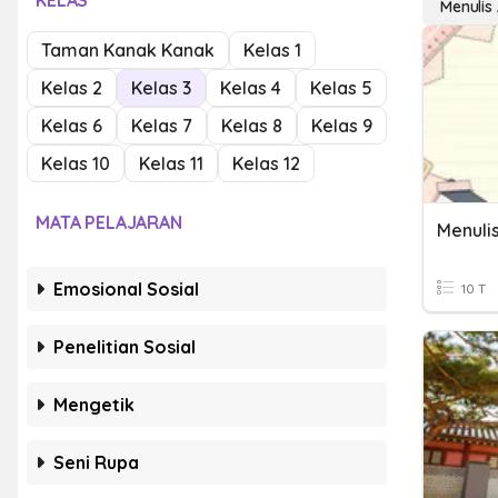
KELAS
Menulis
Taman Kanak Kanak
Kelas 1
Kelas 2
Kelas 3
Kelas 4
Kelas 5
Kelas 6
Kelas 7
Kelas 8
Kelas 9
Kelas 10
Kelas 11
Kelas 12
MATA PELAJARAN
Emosional Sosial
10 T
Penelitian Sosial
Mengetik
Seni Rupa