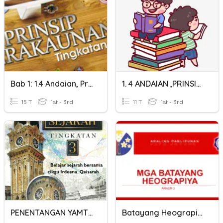
Bab 1: 1.4 Andaian, Prinsip Dan Batasan Perakaunan
1. 4 ANDAIAN ,PRINSIP DAN BATASAN DALAM PERAKAUANAN
15 T
1st - 3rd
11 T
1st - 3rd
PENENTANGAN YAMTUAN ANTAH DAN DATO' BAHAMAN
Batayang Heograpiya