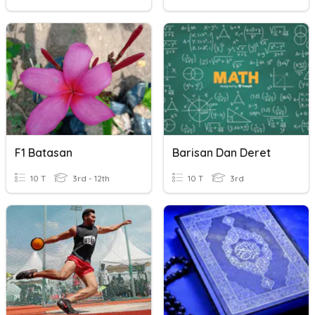
F1 Batasan
Barisan Dan Deret
10 T
3rd - 12th
10 T
3rd