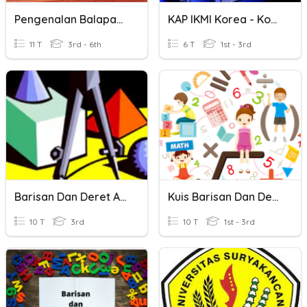
Pengenalan Balapan Dan Padang
KAP IKMI Korea - Kontinuitas Motivasi
11 T
3rd - 6th
6 T
1st - 3rd
Barisan Dan Deret Aritmatika Dan Geometri
Kuis Barisan Dan Deret
10 T
3rd
10 T
1st - 3rd