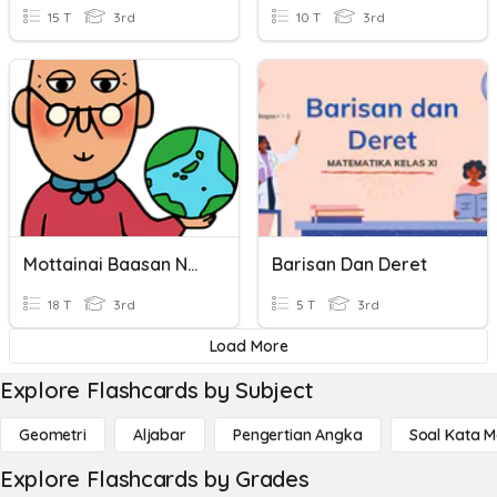
15 T
3rd
10 T
3rd
Mottainai Baasan Nature Words
Barisan Dan Deret
18 T
3rd
5 T
3rd
Load More
Explore Flashcards by Subject
Geometri
Aljabar
Pengertian Angka
Soal Kata 
Explore Flashcards by Grades