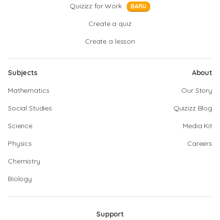
Quizizz for Work
BARU
Create a quiz
Create a lesson
Subjects
About
Mathematics
Our Story
Social Studies
Quizizz Blog
Science
Media Kit
Physics
Careers
Chemistry
Biology
Support