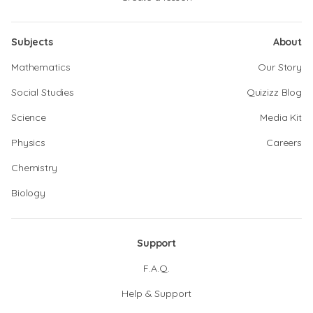
Subjects
About
Mathematics
Our Story
Social Studies
Quizizz Blog
Science
Media Kit
Physics
Careers
Chemistry
Biology
Support
F.A.Q.
Help & Support