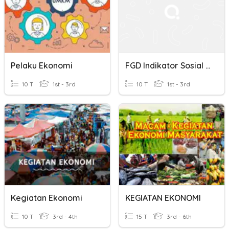
Pelaku Ekonomi
FGD Indikator Sosial Kependudukan
10 T
1st - 3rd
10 T
1st - 3rd
Kegiatan Ekonomi
KEGIATAN EKONOMI
10 T
3rd - 4th
15 T
3rd - 6th