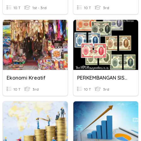
10 T
1st - 3rd
10 T
3rd
Ekonomi Kreatif
PERKEMBANGAN SISTEM EKONOMI LIBERAL
10 T
3rd
10 T
3rd