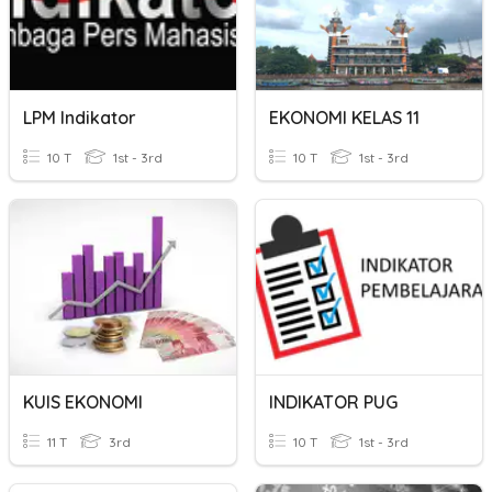
LPM Indikator
EKONOMI KELAS 11
10 T
1st - 3rd
10 T
1st - 3rd
KUIS EKONOMI
INDIKATOR PUG
11 T
3rd
10 T
1st - 3rd