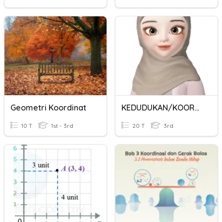
Geometri Koordinat
KEDUDUKAN/KOORDINAT
10 T
1st - 3rd
20 T
3rd