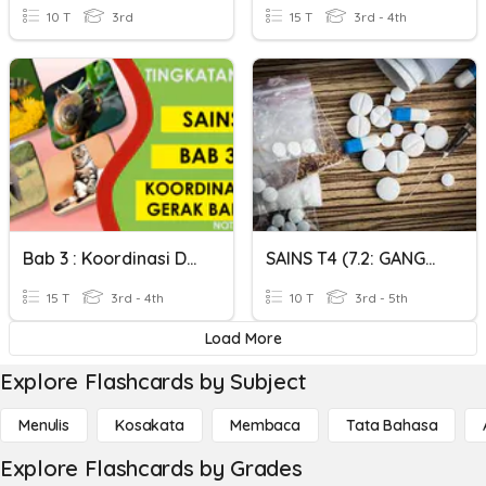
10 T
3rd
15 T
3rd - 4th
Bab 3 : Koordinasi Dan Gerak Balas
SAINS T4 (7.2: GANGGUAN KEPADA KOORDINASI BADAN)
15 T
3rd - 4th
10 T
3rd - 5th
Load More
Explore Flashcards by Subject
Menulis
Kosakata
Membaca
Tata Bahasa
Explore Flashcards by Grades