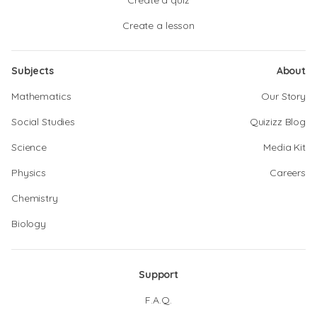
Create a quiz
Create a lesson
Subjects
About
Mathematics
Our Story
Social Studies
Quizizz Blog
Science
Media Kit
Physics
Careers
Chemistry
Biology
Support
F.A.Q.