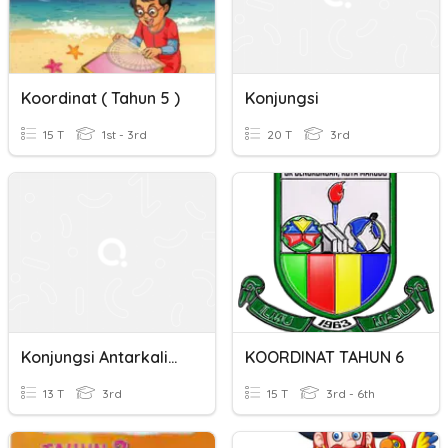
Koordinat ( Tahun 5 )
Konjungsi
15 T
1st - 3rd
20 T
3rd
Konjungsi Antarkalimat
KOORDINAT TAHUN 6
13 T
3rd
15 T
3rd - 6th