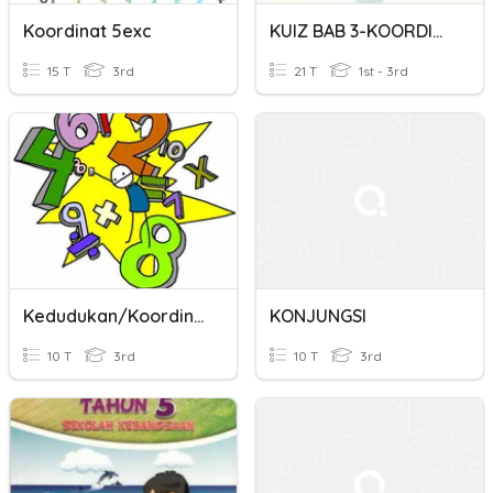
Koordinat 5exc
KUIZ BAB 3-KOORDINASI
15 T
3rd
21 T
1st - 3rd
Kedudukan/koordinat
KONJUNGSI
10 T
3rd
10 T
3rd