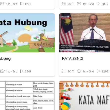
1st - 3rd
1982
20 T
1st - 3rd
6852
ubung
KATA SENDI
1st - 3rd
2361
20 T
1st - 3rd
2293