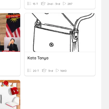
15 T
2nd - 3rd
287
Kata Tanya
20 T
3rd
1640