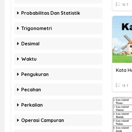
15 T
Probabilitas Dan Statistik
Trigonometri
Desimal
Waktu
Kata H
Pengukuran
13 T
Pecahan
Perkalian
Operasi Campuran