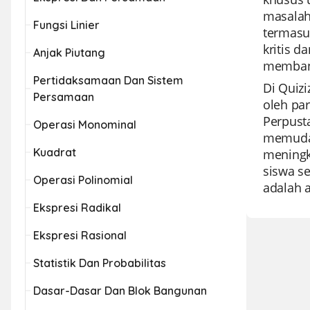
masalah
Fungsi Linier
termasuk
kritis 
Anjak Piutang
membang
Pertidaksamaan Dan Sistem
Di Quiz
Persamaan
oleh pa
Perpust
Operasi Monominal
memudah
Kuadrat
meningk
siswa se
Operasi Polinomial
adalah 
Ekspresi Radikal
Ekspresi Rasional
Statistik Dan Probabilitas
Dasar-Dasar Dan Blok Bangunan