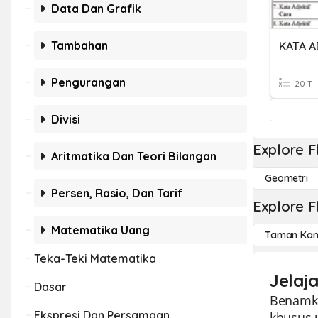
Data Dan Grafik
Tambahan
KATA A
Pengurangan
20 T
Divisi
Explore F
Aritmatika Dan Teori Bilangan
Geometri
Persen, Rasio, Dan Tarif
Explore F
Matematika Uang
Taman Kan
Teka-Teki Matematika
Jelaj
Dasar
Benamka
Ekspresi Dan Persamaan
khusus 