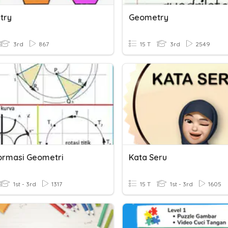
try
Geometry
3rd
867
15 T
3rd
2549
ormasi Geometri
Kata Seru
1st - 3rd
1317
15 T
1st - 3rd
1605