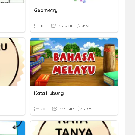
Geometry
14 T
3rd - 4th
4164
Kata Hubung
20 T
3rd - 4th
2925