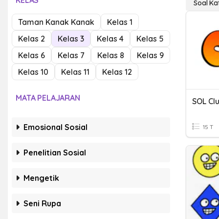
KELAS
Soal Ka
Taman Kanak Kanak
Kelas 1
Kelas 2
Kelas 3
Kelas 4
Kelas 5
Kelas 6
Kelas 7
Kelas 8
Kelas 9
Kelas 10
Kelas 11
Kelas 12
MATA PELAJARAN
SOL Cl
Emosional Sosial
15 T
Penelitian Sosial
Mengetik
Seni Rupa