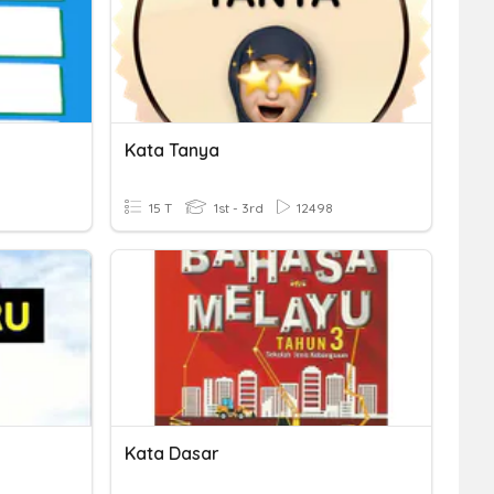
Kata Tanya
15 T
1st - 3rd
12498
Kata Dasar