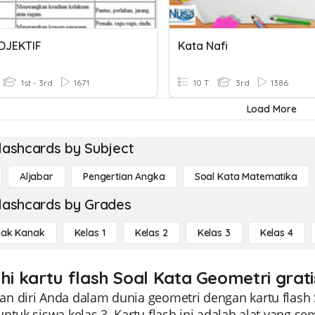
DJEKTIF
Kata Nafi
1st - 3rd
1671
10 T
3rd
1386
Load More
lashcards by Subject
Aljabar
Pengertian Angka
Soal Kata Matematika
lashcards by Grades
ak Kanak
Kelas 1
Kelas 2
Kelas 3
Kelas 4
ahi kartu flash Soal Kata Geometri grat
n diri Anda dalam dunia geometri dengan kartu flash 
untuk siswa kelas 3. Kartu flash ini adalah alat ya