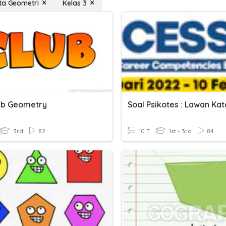
ta Geometri
Kelas 3
ub Geometry
Soal Psikotes : Lawan Kat
3rd
82
10 T
1st - 3rd
84