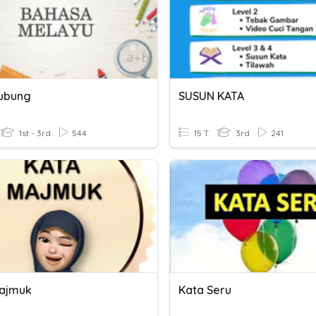
ubung
SUSUN KATA
1st - 3rd
544
15 T
3rd
241
ajmuk
Kata Seru