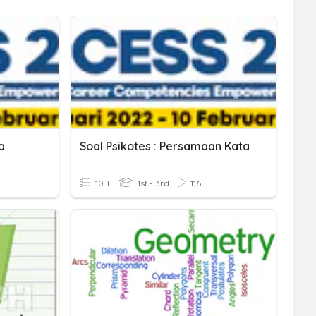
a
Soal Psikotes : Persamaan Kata
10 T
1st - 3rd
116