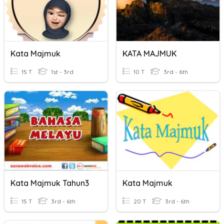
Kata Majmuk
KATA MAJMUK
15 T
1st - 3rd
10 T
3rd - 6th
Kata Majmuk Tahun3
Kata Majmuk
15 T
3rd - 6th
20 T
3rd - 6th