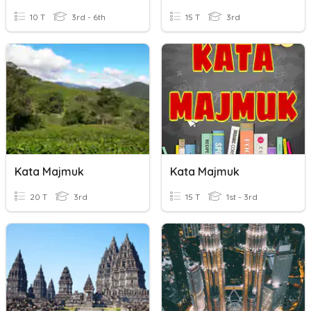
10 T
3rd - 6th
15 T
3rd
Kata Majmuk
Kata Majmuk
20 T
3rd
15 T
1st - 3rd