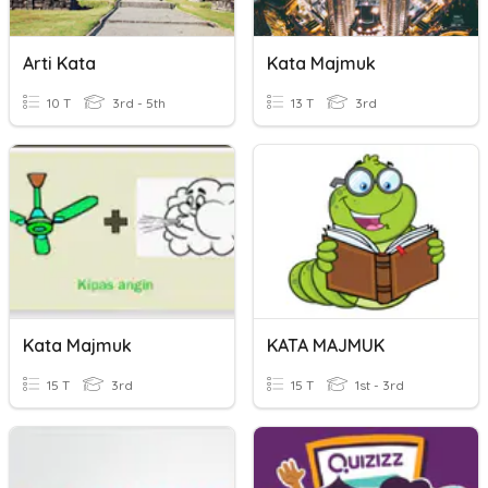
Arti Kata
Kata Majmuk
10 T
3rd - 5th
13 T
3rd
Kata Majmuk
KATA MAJMUK
15 T
3rd
15 T
1st - 3rd