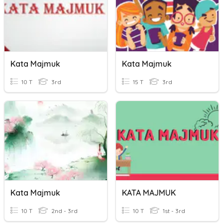
Kata Majmuk
Kata Majmuk
10 T
3rd
15 T
3rd
Kata Majmuk
KATA MAJMUK
10 T
2nd - 3rd
10 T
1st - 3rd