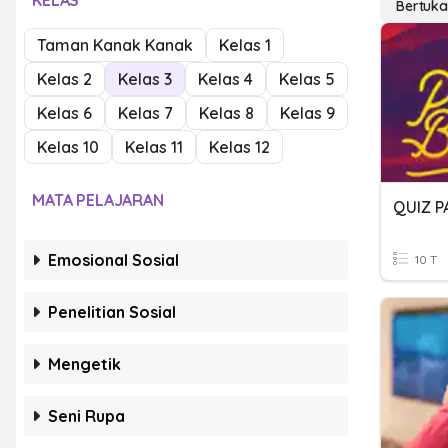
KELAS
Bertuka
Taman Kanak Kanak
Kelas 1
Kelas 2
Kelas 3
Kelas 4
Kelas 5
Kelas 6
Kelas 7
Kelas 8
Kelas 9
Kelas 10
Kelas 11
Kelas 12
MATA PELAJARAN
QUIZ 
Emosional Sosial
10 T
Penelitian Sosial
Mengetik
Seni Rupa