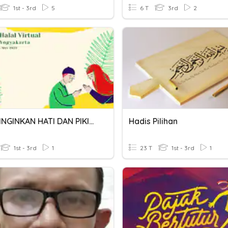
1st - 3rd
5
6 T
3rd
2
MARI DINGINKAN HATI DAN PIKIRAN BERSAMA
Hadis Pilihan
1st - 3rd
1
23 T
1st - 3rd
1