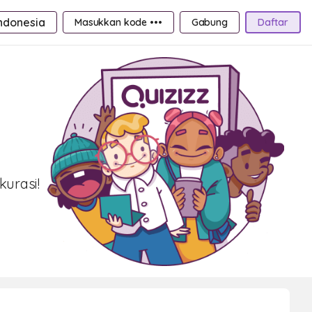
ndonesia
Masukkan kode •••
Gabung
Daftar
kurasi!