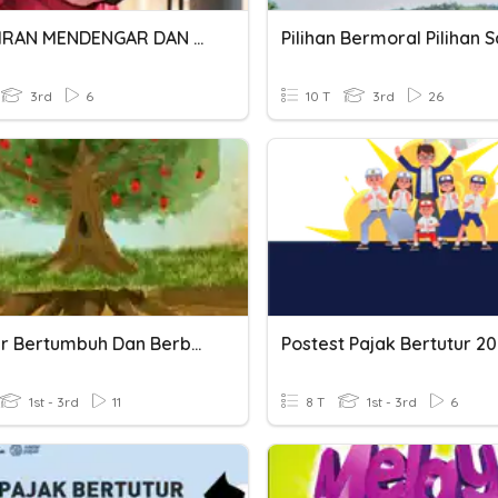
KEMAHIRAN MENDENGAR DAN BERTUTUR
Pilihan Bermoral Pilihan 
3rd
6
10 T
3rd
26
Berakar Bertumbuh Dan Berbuah
Postest Pajak Bertutur 2
1st - 3rd
11
8 T
1st - 3rd
6