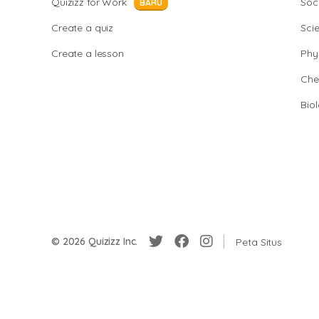
Quizizz for Work
Soci
BARU
Create a quiz
Sci
Create a lesson
Phy
Che
Bio
© 2026 Quizizz Inc.
Peta Situs