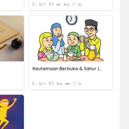
10 T
1st - 3rd
10
Keutamaan Berbuka & Sahur (Level III)
10 T
3rd - 4th
6