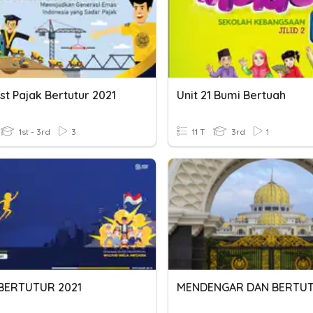
st Pajak Bertutur 2021
Unit 21 Bumi Bertuah
1st - 3rd
3
11 T
3rd
1
BERTUTUR 2021
MENDENGAR DAN BERTU