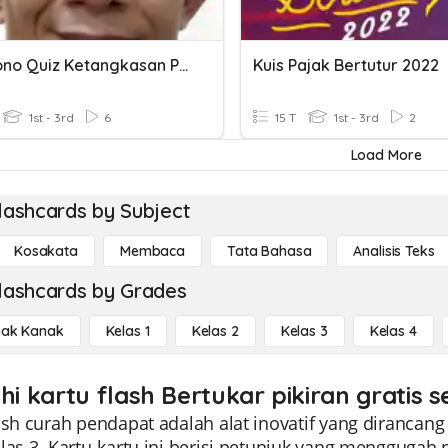
Aboesono Quiz Ketangkasan Pikiran
Kuis Pajak Bertutur 2022
1st - 3rd
6
15 T
1st - 3rd
2
Load More
lashcards by Subject
Kosakata
Membaca
Tata Bahasa
Analisis Teks
lashcards by Grades
ak Kanak
Kelas 1
Kelas 2
Kelas 3
Kelas 4
hi kartu flash Bertukar pikiran gratis 
lash curah pendapat adalah alat inovatif yang diranca
las 3. Kartu-kartu ini berisi petunjuk yang menggugah 