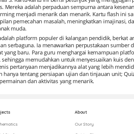
tis. Mereka adalah perpaduan sempurna antara kesen
orming menjadi menarik dan menarik. Kartu flash ini 
pilan pemecahan masalah, meningkatkan imajinasi, d
 anak muda.
 adalah platform populer di kalangan pendidik, berk
an serbaguna. Ia menawarkan perpustakaan sumber day
t yang baru. Para guru menghargai kemampuan platf
u, sehingga memudahkan untuk menyesuaikan kuis denga
jenis pertanyaan menjadikannya alat yang lebih mendidi
an hanya tentang persiapan ujian dan tinjauan unit; Q
permainan dan aktivitas yang menarik.
jects
About
hematics
Our Story