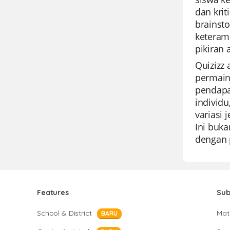
dan kri
brainst
keteram
pikiran
Quizizz
permain
pendapa
individ
variasi 
Ini buk
dengan 
Features
Sub
School & District
Mat
BARU