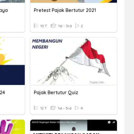
Saya
Pretest Pajak Bertutur 2021
10 T
1st - 3rd
2
024
Pajak Bertutur Quiz
12 T
1st - 3rd
9