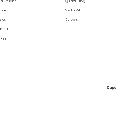
al Studies
Quizizz Blog
ence
Media Kit
sics
Careers
mistry
logy
Dapa