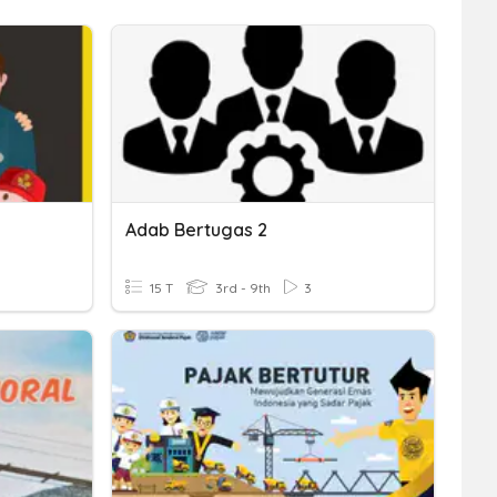
Adab Bertugas 2
15 T
3rd - 9th
3