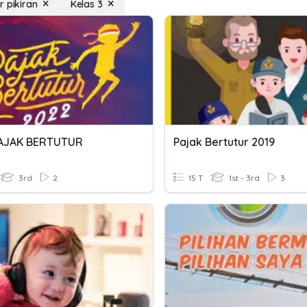
r pikiran
Kelas 3
PAJAK BERTUTUR
Pajak Bertutur 2019
3rd
2
15 T
1st - 3rd
3