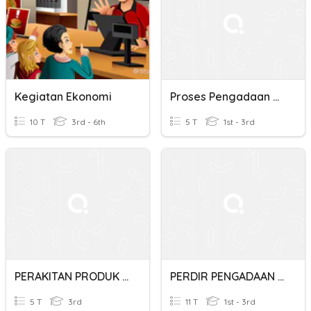
Kegiatan Ekonomi
Proses Pengadaan Barang Dan Jasa
10 T
3rd - 6th
5 T
1st - 3rd
PERAKITAN PRODUK BARANG DAN JASA KELAS XII
PERDIR PENGADAAN BARANG DAN JASA 2
5 T
3rd
11 T
1st - 3rd