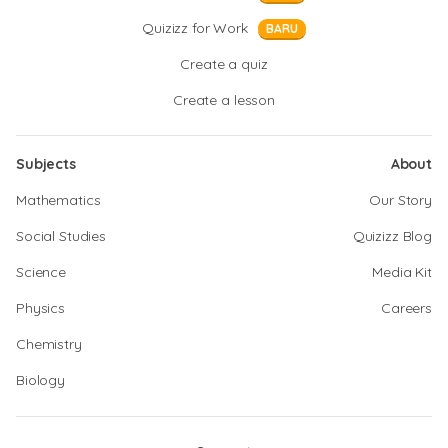
Quizizz for Work
BARU
Create a quiz
Create a lesson
Subjects
About
Mathematics
Our Story
Social Studies
Quizizz Blog
Science
Media Kit
Physics
Careers
Chemistry
Biology