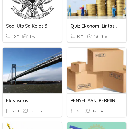
Soal Uts Sd Kelas 3
Quiz Ekonomi Lintas Minat Pertemuan 4
10 T
3rd
10 T
1st - 3rd
Elastisitas
PENYELIAAN, PERMINTAAN PEMBELIAN DAN PERTAULIAHAN
20 T
1st - 3rd
6 T
1st - 3rd