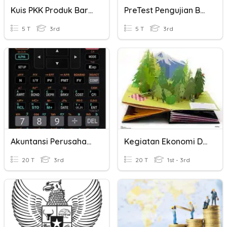
Kuis PKK Produk Barang Dan Jasa
PreTest Pengujian Barang Dan Jasa
5 T
3rd
5 T
3rd
Akuntansi Perusahaan Jasa
Kegiatan Ekonomi Dan Harga Pasar
20 T
3rd
20 T
1st - 3rd