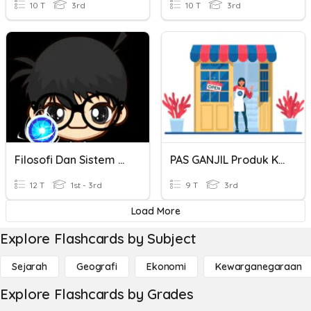
10 T
3rd
10 T
3rd
Filosofi Dan Sistem Keuangan Islam
PAS GANJIL Produk Kreatif & Kewirausahaan
12 T
1st - 3rd
9 T
3rd
Load More
Explore Flashcards by Subject
Sejarah
Geografi
Ekonomi
Kewarganegaraan
Explore Flashcards by Grades