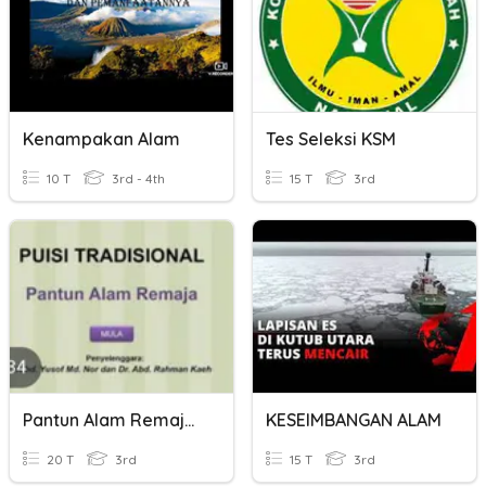
Kenampakan Alam
Tes Seleksi KSM
10 T
3rd - 4th
15 T
3rd
Pantun Alam Remaja Tingkatan 2
KESEIMBANGAN ALAM
20 T
3rd
15 T
3rd