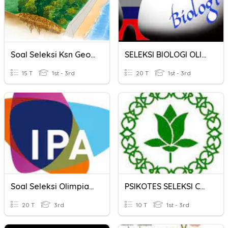
Soal Seleksi Ksn Geografi 2022
SELEKSI BIOLOGI OLIMPIADE TK KABUPATEN
15 T
1st - 3rd
20 T
1st - 3rd
Soal Seleksi Olimpiade Ipa Kelas 3
PSIKOTES SELEKSI CALON PASKIBRA
20 T
3rd
10 T
1st - 3rd