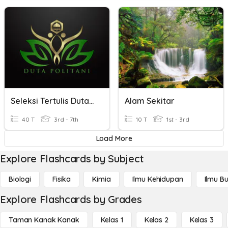
Seleksi Tertulis Duta Kampus
Alam Sekitar
40 T
3rd - 7th
10 T
1st - 3rd
Load More
Explore Flashcards by Subject
Biologi
Fisika
Kimia
Ilmu Kehidupan
Ilmu B
Explore Flashcards by Grades
Taman Kanak Kanak
Kelas 1
Kelas 2
Kelas 3