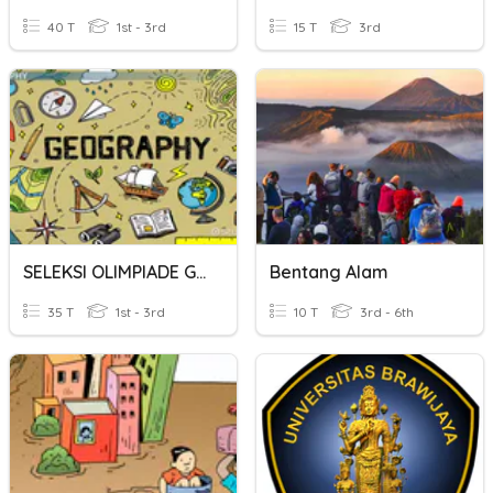
40 T
1st - 3rd
15 T
3rd
SELEKSI OLIMPIADE GEOGRAFI SMA
Bentang Alam
35 T
1st - 3rd
10 T
3rd - 6th