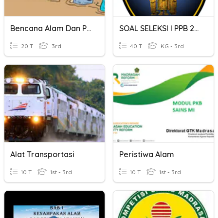
Bencana Alam Dan Pelestarian Alam
SOAL SELEKSI I PPB 2020
20 T
3rd
40 T
KG - 3rd
Alat Transportasi
Peristiwa Alam
10 T
1st - 3rd
10 T
1st - 3rd