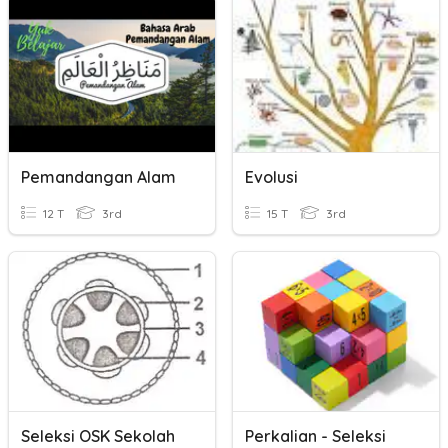
Pemandangan Alam
Evolusi
12 T
3rd
15 T
3rd
Seleksi OSK Sekolah
Perkalian - Seleksi