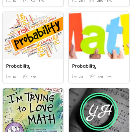
10 T
KG - 3rd
26 T
2nd - 3rd
Probability
Probability
10 T
3rd
20 T
3rd - 5th