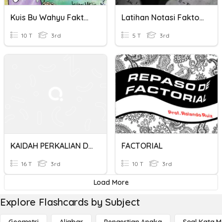
Kuis Bu Wahyu Faktorial
Latihan Notasi Faktorial Dan Permutasi
10 T
3rd
5 T
3rd
KAIDAH PERKALIAN DAN FAKTORIAL
FACTORIAL
16 T
3rd
10 T
3rd
Load More
Explore Flashcards by Subject