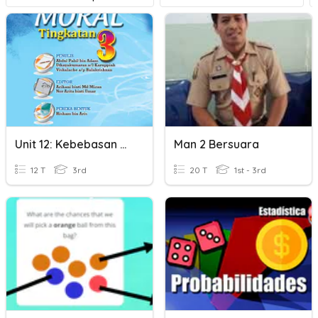
Unit 12: Kebebasan Bersuara
Man 2 Bersuara
12 T
3rd
20 T
1st - 3rd