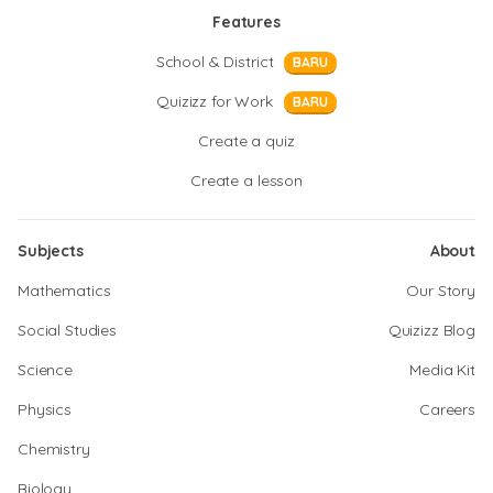
Features
School & District
BARU
Quizizz for Work
BARU
Create a quiz
Create a lesson
Subjects
About
Mathematics
Our Story
Social Studies
Quizizz Blog
Science
Media Kit
Physics
Careers
Chemistry
Biology