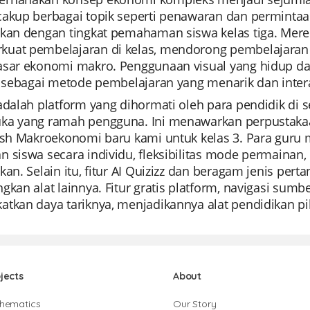
akup berbagai topik seperti penawaran dan permintaan, 
ikan dengan tingkat pemahaman siswa kelas tiga. Mer
uat pembelajaran di kelas, mendorong pembelajara
asar ekonomi makro. Penggunaan visual yang hidup da
i sebagai metode pembelajaran yang menarik dan intera
 adalah platform yang dihormati oleh para pendidik di
ka yang ramah pengguna. Ini menawarkan perpustakaan
lash Makroekonomi baru kami untuk kelas 3. Para g
n siswa secara individu, fleksibilitas mode permain
kan. Selain itu, fitur AI Quizizz dan beragam jenis pe
gkan alat lainnya. Fitur gratis platform, navigasi sum
tkan daya tariknya, menjadikannya alat pendidikan pil
jects
About
hematics
Our Story