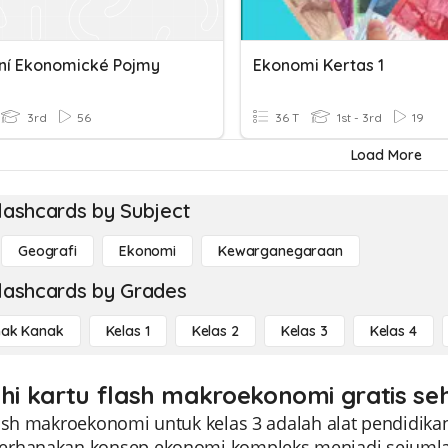
ní Ekonomické Pojmy
Ekonomi Kertas 1
3rd
56
36 T
1st - 3rd
19
Load More
lashcards by Subject
Geografi
Ekonomi
Kewarganegaraan
lashcards by Grades
ak Kanak
Kelas 1
Kelas 2
Kelas 3
Kelas 4
ahi kartu flash makroekonomi gratis se
ash makroekonomi untuk kelas 3 adalah alat pendidikan
rhanakan konsep ekonomi kompleks menjadi sejumlah 