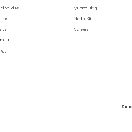
al Studies
Quizizz Blog
ence
Media Kit
sics
Careers
mistry
logy
Dapa