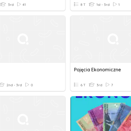
3rd
41
8 T
1st - 3rd
1
Pojęcia Ekonomiczne
2nd - 3rd
0
6 T
3rd
7