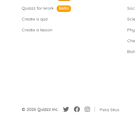
Quizizz for Work
Soci
BARU
Create a quiz
Sci
Create a lesson
Phy
Che
Bio
© 2026 Quizizz Inc.
Peta Situs