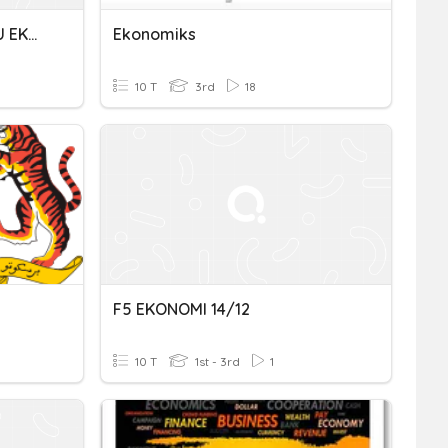
BAB I PENDAHULUAN (ILMU EKONOMI)
Ekonomiks
10 T
3rd
18
F5 EKONOMI 14/12
10 T
1st - 3rd
1