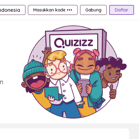
ndonesia
Masukkan kode •••
Gabung
Daftar
an