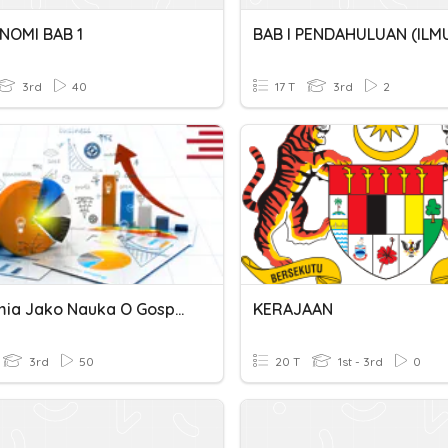
NOMI BAB 1
3rd
40
17 T
3rd
2
Ekonomia Jako Nauka O Gospodarowaniu
KERAJAAN
3rd
50
20 T
1st - 3rd
0