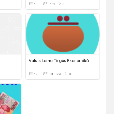
10 T
3rd
6
Valsts Loma Tirgus Ekonomikā
19 T
1st - 3rd
14