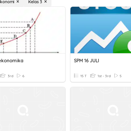
konomi
Kelas 3
ekonomika
SPM 16 JULI
3rd
6
15 T
1st - 3rd
5