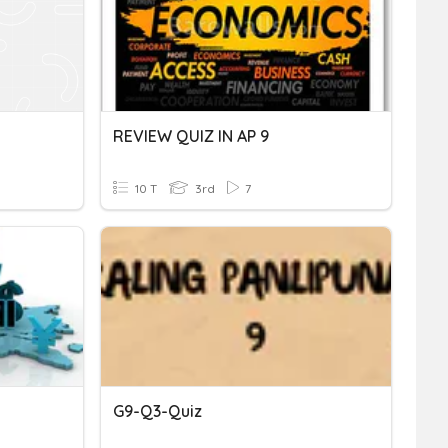
REVIEW QUIZ IN AP 9
10 T
3rd
7
G9-Q3-Quiz