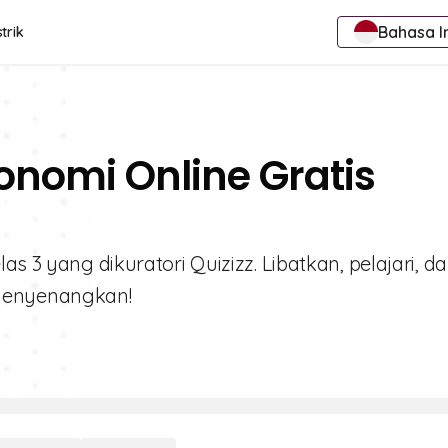
Bahasa I
trik
onomi Online Gratis
s 3 yang dikuratori Quizizz. Libatkan, pelajari, d
menyenangkan!