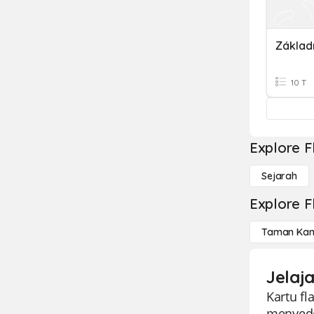
Základ
10 T
Explore F
Sejarah
Explore F
Taman Kan
Jelaj
Kartu fl
menyede