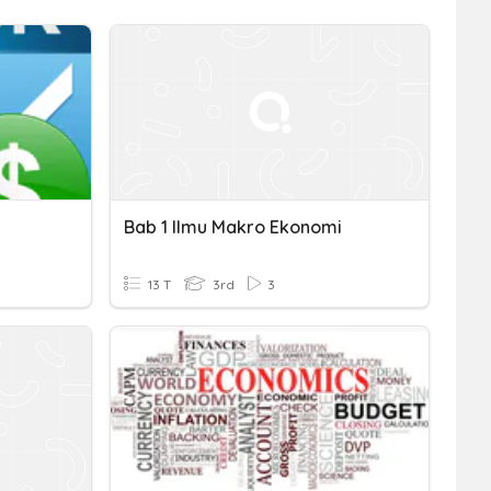
Bab 1 Ilmu Makro Ekonomi
13 T
3rd
3