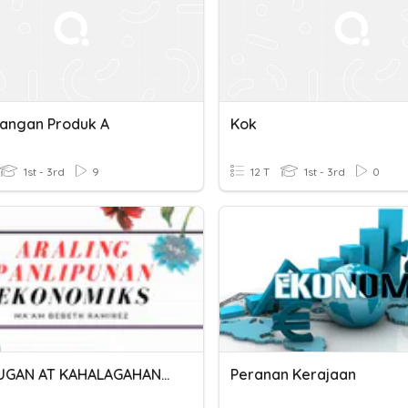
angan Produk A
Kok
1st - 3rd
9
12 T
1st - 3rd
0
KAHULUGAN AT KAHALAGAHAN NG EKONOMIKS
Peranan Kerajaan