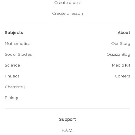
Create a quiz
Create a lesson
Subjects
About
Mathematics
Our Story
Social Studies
Quizizz Blog
Science
Media Kit
Physics
Careers
Chemistry
Biology
Support
F.A.Q.