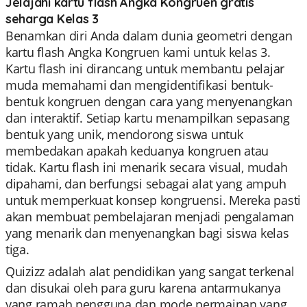
Jelajahi kartu flash Angka Kongruen gratis
seharga Kelas 3
Benamkan diri Anda dalam dunia geometri dengan
kartu flash Angka Kongruen kami untuk kelas 3.
Kartu flash ini dirancang untuk membantu pelajar
muda memahami dan mengidentifikasi bentuk-
bentuk kongruen dengan cara yang menyenangkan
dan interaktif. Setiap kartu menampilkan sepasang
bentuk yang unik, mendorong siswa untuk
membedakan apakah keduanya kongruen atau
tidak. Kartu flash ini menarik secara visual, mudah
dipahami, dan berfungsi sebagai alat yang ampuh
untuk memperkuat konsep kongruensi. Mereka pasti
akan membuat pembelajaran menjadi pengalaman
yang menarik dan menyenangkan bagi siswa kelas
tiga.
Quizizz adalah alat pendidikan yang sangat terkenal
dan disukai oleh para guru karena antarmukanya
yang ramah pengguna dan mode permainan yang