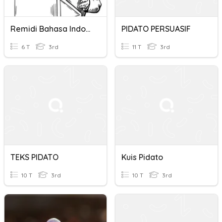
Remidi Bahasa Indonesia Teks Pidato Persuasif
PIDATO PERSUASIF
6 T
3rd
11 T
3rd
TEKS PIDATO
Kuis Pidato
10 T
3rd
10 T
3rd