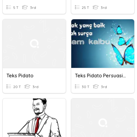
5 T
3rd
25 T
3rd
Teks Pidato
Teks Pidato Persuasif Kelas 9
20 T
3rd
30 T
3rd