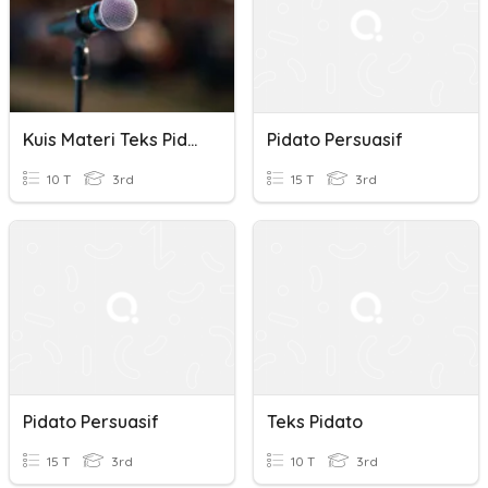
Kuis Materi Teks Pidato Persuasif Kelas 9
Pidato Persuasif
10 T
3rd
15 T
3rd
Pidato Persuasif
Teks Pidato
15 T
3rd
10 T
3rd