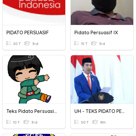
PIDATO PERSUASIF
Pidato Persuasif IX
20 T
3rd
15 T
3rd
Teks Pidato Persuasif IX
UH - TEKS PIDATO PERSUASIF
10 T
3rd
50 T
8th